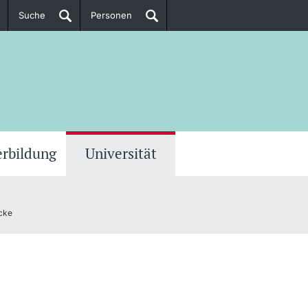
Suche
Personen
Doktorierende
ere Informationen
erbildung
Universität
ucke