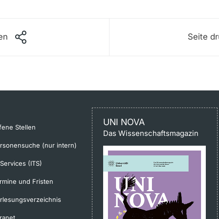
len
Seite d
UNI NOVA
fene Stellen
Das Wissenschaftsmagazin
rsonensuche (nur intern)
-Services (ITS)
rmine und Fristen
rlesungsverzeichnis
tranet