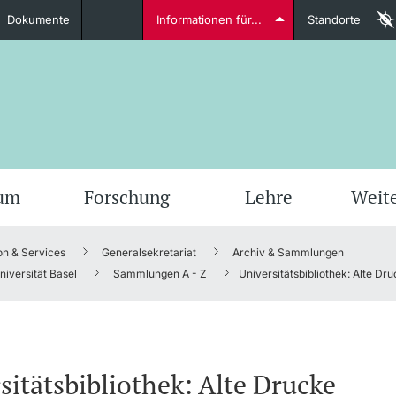
Dokumente
Informationen für...
Standorte
Studierende
weitere Informationen
weit
ium
Forschung
Lehre
Weit
on & Services
Generalsekretariat
Archiv & Sammlungen
Dozierende
iversität Basel
Sammlungen A - Z
Universitätsbibliothek: Alte Dr
weitere Informationen
sitätsbibliothek: Alte Drucke