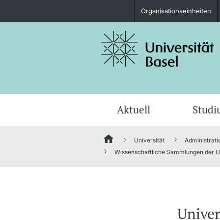
Organisationseinheiten
Studieninteressierte
weitere Informationen
Aktuell
Stud
Universität
Administrati
Fördernde & Alumni
Wissenschaftliche Sammlungen der Un
weitere Informationen
Univer