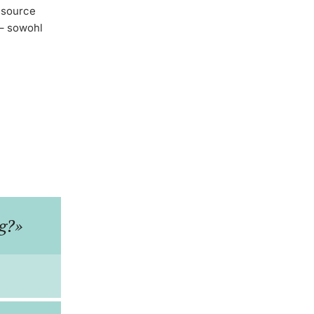
ssource
 – sowohl
ng?