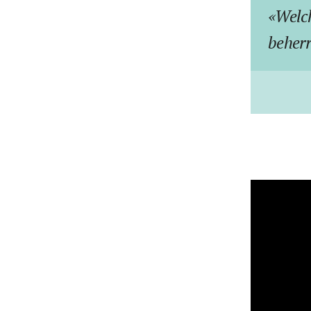
Welc
beher