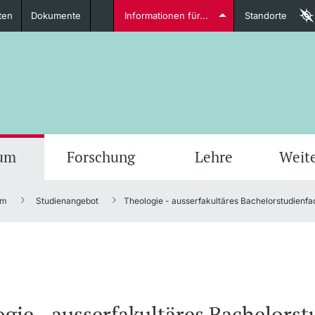
ten
Dokumente
Informationen für...
Standorte
Studierende
weitere Informationen
weit
ium
Forschung
Lehre
Weit
um
Studienangebot
Theologie - ausserfakultäres Bachelorstudienfa
Dozierende
weitere Informationen
gie - ausserfakultäres Bachelors