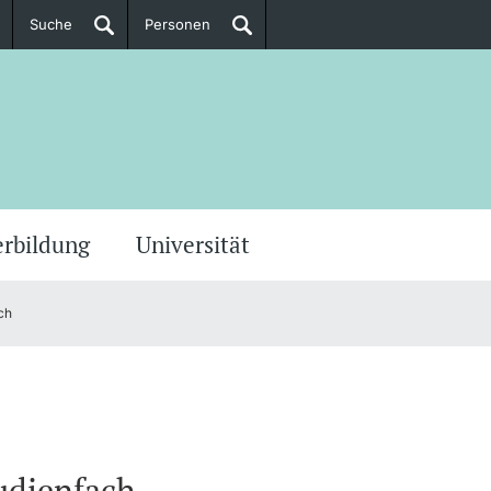
Suche
Personen
Doktorierende
ere Informationen
erbildung
Universität
ch
tudienfach