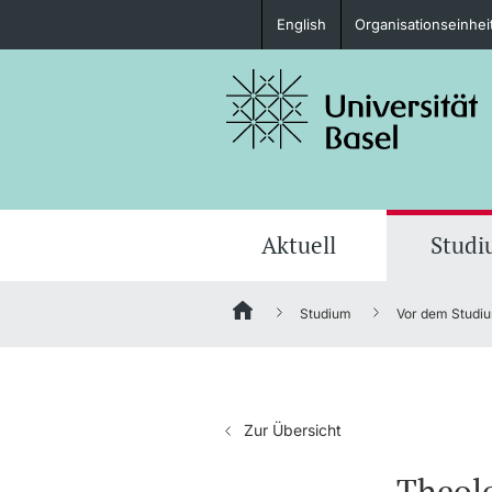
English
Organisationseinhei
Studieninteressierte
weitere Informationen
Aktuell
Stud
Studium
Vor dem Studi
Fördernde & Alumni
Zur Übersicht
weitere Informationen
Theolo