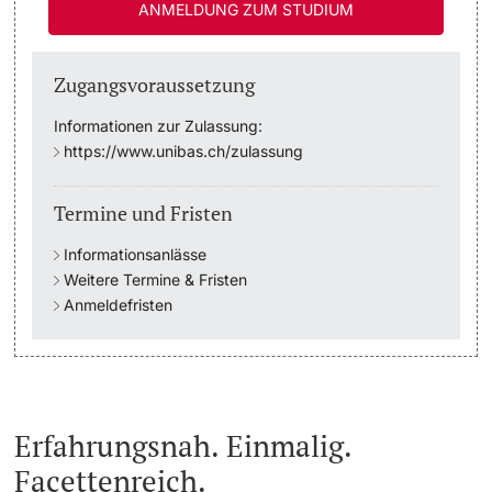
ANMELDUNG ZUM STUDIUM
Studienfachberatung
Zugangsvoraussetzung
Studienberatung
Informationen zur Zulassung:
https://www.unibas.ch/zulassung
Studienfinanzierung
Termine und Fristen
Berufseinstieg & Laufbahnberatung
Informationsanlässe
Soziales & Gesundheit
Weitere Termine & Fristen
Anmeldefristen
Militär- & Zivildienst
Inklusive Universität
Koordinationsstelle für Geflüchtete
Erfahrungsnah. Einmalig.
Facettenreich.
Beratungswegweiser