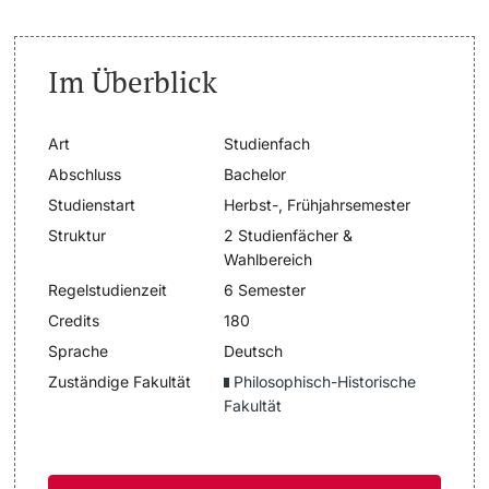
Dozierende
Termine & Fristen
Im Überblick
Dokumente und Verifikation
Art
Studienfach
«Start Smart»-Week
Abschluss
Bachelor
weitere Informationen
Studienstart
Herbst-, Frühjahrsemester
Mobilität
Struktur
2 Studienfächer &
Wahlbereich
Campus Credits
Regelstudienzeit
6 Semester
Campus Stories
Credits
180
Sprache
Deutsch
Hörerinnen/Hörer
Zuständige Fakultät
Philosophisch-Historische
Fakultät
Student Life
Beratung & Support