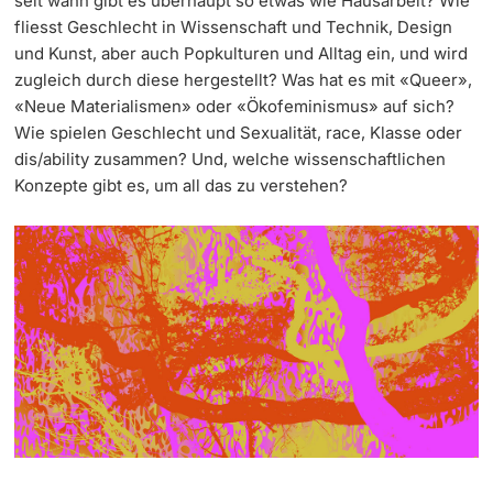
seit wann gibt es überhaupt so etwas wie Hausarbeit? Wie
fliesst Geschlecht in Wissenschaft und Technik, Design
Weiterbildung
Termine & Fristen
und Kunst, aber auch Popkulturen und Alltag ein, und wird
Doktorierende
zugleich durch diese hergestellt? Was hat es mit «Queer»,
Universität
Informationen, Veranstaltungen & Schnuppern
«Neue Materialismen» oder «Ökofeminismus» auf sich?
Wie spielen Geschlecht und Sexualität, race, Klasse oder
Studienberatung
dis/ability zusammen? Und, welche wissenschaftlichen
Konzepte gibt es, um all das zu verstehen?
weitere Informationen
Studienfachberatung
Fünf Gründe, in Basel zu studieren
Fördernde & Alumni
Im Studium
Vorlesungsverzeichnis
Belegen
weitere Informationen
Rückmelden