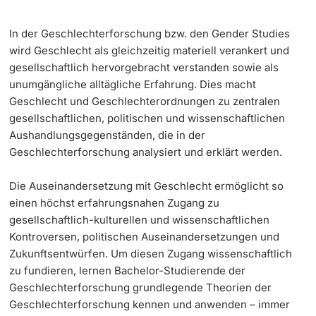
Langes Studium
In der Geschlechterforschung bzw. den Gender Studies
wird Geschlecht als gleichzeitig materiell verankert und
Lernen & Lehren
gesellschaftlich hervorgebracht verstanden sowie als
unumgängliche alltägliche Erfahrung. Dies macht
Geschlecht und Geschlechterordnungen zu zentralen
KI in Studium und Lehre
gesellschaftlichen, politischen und wissenschaftlichen
Aushandlungsgegenständen, die in der
Digitales Lernen
Geschlechterforschung analysiert und erklärt werden.
Sprachenzentrum
Die Auseinandersetzung mit Geschlecht ermöglicht so
einen höchst erfahrungsnahen Zugang zu
Universitätsbibliothek Basel
gesellschaftlich-kulturellen und wissenschaftlichen
Kontroversen, politischen Auseinandersetzungen und
Lernbörse
Zukunftsentwürfen. Um diesen Zugang wissenschaftlich
zu fundieren, lernen Bachelor-Studierende der
Lernräume
Geschlechterforschung grundlegende Theorien der
Geschlechterforschung kennen und anwenden – immer