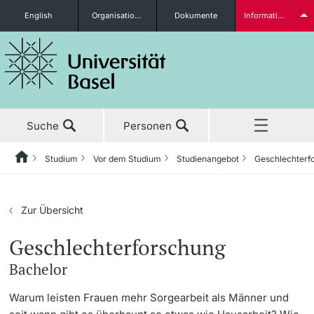
English
Organisationseinheiten
Dokumente
Informationen für...
Studieninteressierte
Suche
Personen
weitere Informationen
Studium
Vor dem Studium
Studienangebot
Geschlechterf
Home
Zurück
Aktuell
Studium
Studierende
Zur Übersicht
Studium
Vor dem Studium
Geschlechterforschung
Bachelor
Forschung
Studienangebot
weitere Informationen
Warum leisten Frauen mehr Sorgearbeit als Männer und
Lehre
Anmeldung & Zulassung