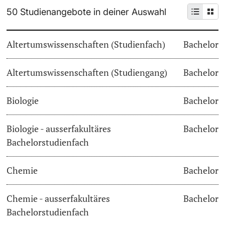
50 Studienangebote in deiner Auswahl
Weiterbildung
Termine & Fristen
Doktorierende
Altertumswissenschaften (Studienfach)
Bachelor
Universität
Informationen, Veranstaltungen & Schnuppern
Altertumswissenschaften (Studiengang)
Studienberatung
Bachelor
weitere Informationen
Studienfachberatung
Biologie
Bachelor
Fünf Gründe, in Basel zu studieren
Biologie - ausserfakultäres
Bachelor
Fördernde & Alumni
Bachelorstudienfach
Im Studium
Chemie
Bachelor
Vorlesungsverzeichnis
Belegen
Chemie - ausserfakultäres
Bachelor
weitere Informationen
Bachelorstudienfach
Rückmelden