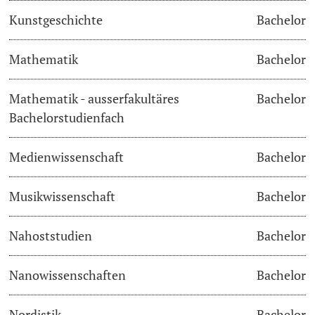
Kunstgeschichte
Bachelor
Langes Studium
Mathematik
Bachelor
Lernen & Lehren
Mathematik - ausserfakultäres
Bachelor
KI in Studium und Lehre
Bachelorstudienfach
Digitales Lernen
Medienwissenschaft
Bachelor
Sprachenzentrum
Musikwissenschaft
Bachelor
Universitätsbibliothek Basel
Nahoststudien
Bachelor
Lernbörse
Nanowissenschaften
Bachelor
Lernräume
Nordistik
Bachelor