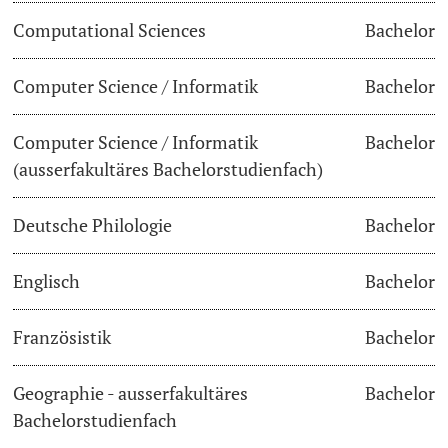
Computational Sciences
Bachelor
Dozierende
Termine & Fristen
Computer Science / Informatik
Bachelor
Dokumente und Verifikation
Computer Science / Informatik
Bachelor
«Start Smart»-Week
weitere Informationen
(ausserfakultäres Bachelorstudienfach)
Mobilität
Deutsche Philologie
Bachelor
Campus Credits
Englisch
Bachelor
Campus Stories
Französistik
Bachelor
Hörerinnen/Hörer
Geographie - ausserfakultäres
Bachelor
Student Life
Bachelorstudienfach
Beratung & Support