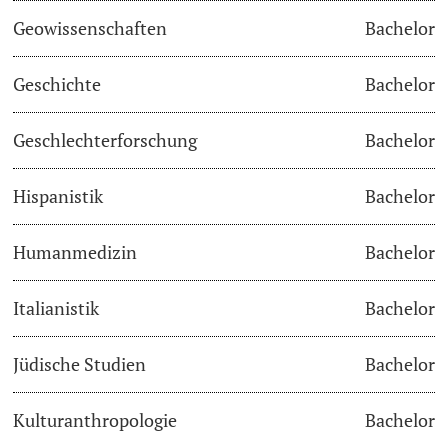
Geowissenschaften
Bachelor
Studienfachberatung
Geschichte
Bachelor
Studienberatung
Geschlechterforschung
Bachelor
Studienfinanzierung
Hispanistik
Bachelor
Berufseinstieg & Laufbahnberatung
Soziales & Gesundheit
Humanmedizin
Bachelor
Militär- & Zivildienst
Italianistik
Bachelor
Inklusive Universität
Jüdische Studien
Bachelor
Koordinationsstelle für Geflüchtete
Kulturanthropologie
Bachelor
Beratungswegweiser