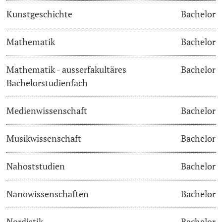
Kunstgeschichte
Bachelor
Langes Studium
Mathematik
Bachelor
Lernen & Lehren
Mathematik - ausserfakultäres
Bachelor
KI in Studium und Lehre
Bachelorstudienfach
Digitales Lernen
Medienwissenschaft
Bachelor
Sprachenzentrum
Musikwissenschaft
Bachelor
Universitätsbibliothek Basel
Nahoststudien
Bachelor
Lernbörse
Nanowissenschaften
Bachelor
Lernräume
Nordistik
Bachelor