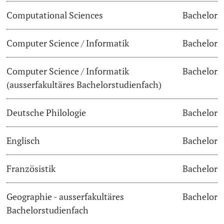
Computational Sciences
Bachelor
Dozierende
Termine & Fristen
Computer Science / Informatik
Bachelor
Dokumente und Verifikation
Computer Science / Informatik
Bachelor
«Start Smart»-Week
weitere Informationen
(ausserfakultäres Bachelorstudienfach)
Mobilität
Deutsche Philologie
Bachelor
Campus Credits
Englisch
Bachelor
Campus Stories
Französistik
Bachelor
Hörerinnen/Hörer
Geographie - ausserfakultäres
Bachelor
Student Life
Bachelorstudienfach
Beratung & Support