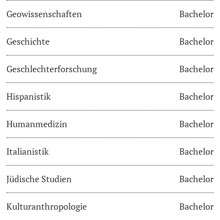
Geowissenschaften
Bachelor
Studienfachberatung
Geschichte
Bachelor
Studienberatung
Geschlechterforschung
Bachelor
Studienfinanzierung
Hispanistik
Bachelor
Berufseinstieg & Laufbahnberatung
Soziales & Gesundheit
Humanmedizin
Bachelor
Militär- & Zivildienst
Italianistik
Bachelor
Inklusive Universität
Jüdische Studien
Bachelor
Koordinationsstelle für Geflüchtete
Kulturanthropologie
Bachelor
Beratungswegweiser