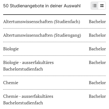
50 Studienangebote in deiner Auswahl
Weiterbildung
Termine & Fristen
Doktorierende
Altertumswissenschaften (Studienfach)
Bachelor
Universität
Informationen, Veranstaltungen & Schnuppern
Altertumswissenschaften (Studiengang)
Studienberatung
Bachelor
weitere Informationen
Studienfachberatung
Biologie
Bachelor
Fünf Gründe, in Basel zu studieren
Biologie - ausserfakultäres
Bachelor
Fördernde & Alumni
Bachelorstudienfach
Im Studium
Chemie
Bachelor
Vorlesungsverzeichnis
Belegen
Chemie - ausserfakultäres
Bachelor
weitere Informationen
Bachelorstudienfach
Rückmelden