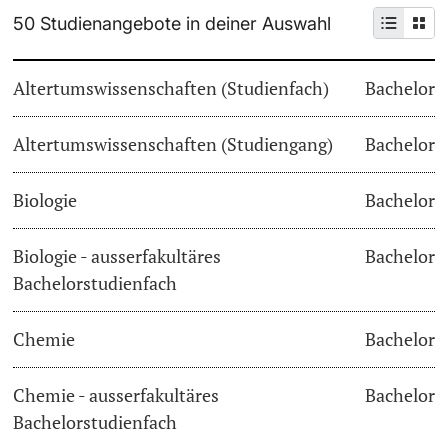
50 Studienangebote in deiner Auswahl
Weiterbildung
Termine & Fristen
Doktorierende
Altertumswissenschaften (Studienfach)
Bachelor
Universität
Informationen, Veranstaltungen & Schnuppern
Altertumswissenschaften (Studiengang)
Studienberatung
Bachelor
weitere Informationen
Studienfachberatung
Biologie
Bachelor
Fünf Gründe, in Basel zu studieren
Biologie - ausserfakultäres
Bachelor
Fördernde & Alumni
Bachelorstudienfach
Im Studium
Chemie
Bachelor
Vorlesungsverzeichnis
Belegen
Chemie - ausserfakultäres
Bachelor
weitere Informationen
Bachelorstudienfach
Rückmelden