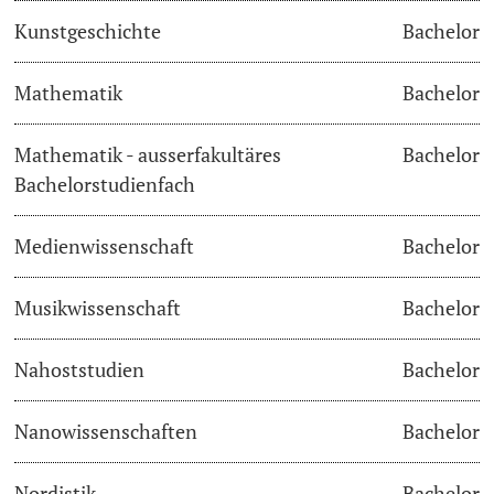
Kunstgeschichte
Bachelor
Langes Studium
Mathematik
Bachelor
Lernen & Lehren
Mathematik - ausserfakultäres
Bachelor
KI in Studium und Lehre
Bachelorstudienfach
Digitales Lernen
Medienwissenschaft
Bachelor
Sprachenzentrum
Musikwissenschaft
Bachelor
Universitätsbibliothek Basel
Nahoststudien
Bachelor
Lernbörse
Nanowissenschaften
Bachelor
Lernräume
Nordistik
Bachelor