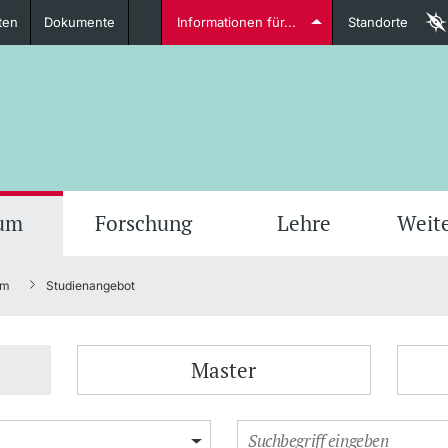
ten
Dokumente
Informationen für...
Standorte
Studierende
weitere Informationen
weit
ium
Forschung
Lehre
Weit
um
Studienangebot
Dozierende
Master
weitere Informationen