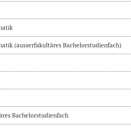
matik
atik (ausserfakultäres Bachelorstudienfach)
täres Bachelorstudienfach