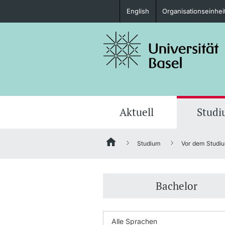
English
Organisationseinhei
Studieninteressierte
weitere Informationen
Aktuell
Stud
Studium
Vor dem Studi
Fördernde & Alumni
Bachelor
weitere Informationen