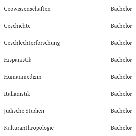
Geowissenschaften
Bachelor
Studienfachberatung
Geschichte
Bachelor
Studienberatung
Geschlechterforschung
Bachelor
Studienfinanzierung
Hispanistik
Bachelor
Berufseinstieg & Laufbahnberatung
Soziales & Gesundheit
Humanmedizin
Bachelor
Militär- & Zivildienst
Italianistik
Bachelor
Inklusive Universität
Jüdische Studien
Bachelor
Koordinationsstelle für Geflüchtete
Kulturanthropologie
Bachelor
Beratungswegweiser