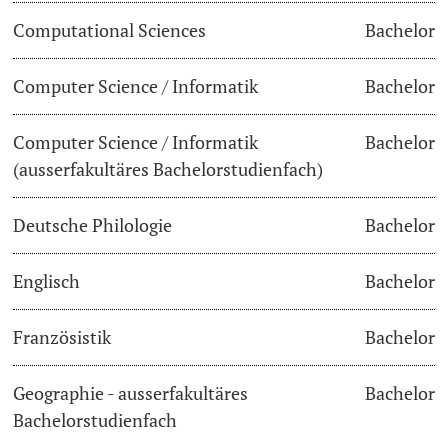
Computational Sciences
Bachelor
Dozierende
Termine & Fristen
Computer Science / Informatik
Bachelor
Dokumente und Verifikation
Computer Science / Informatik
Bachelor
«Start Smart»-Week
weitere Informationen
(ausserfakultäres Bachelorstudienfach)
Mobilität
Deutsche Philologie
Bachelor
Campus Credits
Englisch
Bachelor
Campus Stories
Französistik
Bachelor
Hörerinnen/Hörer
Geographie - ausserfakultäres
Bachelor
Student Life
Bachelorstudienfach
Beratung & Support