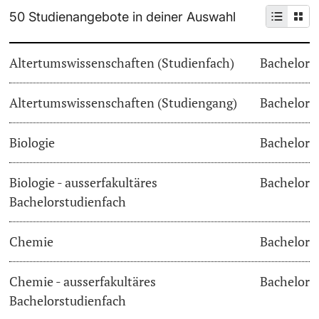
50 Studienangebote in deiner Auswahl
Weiterbildung
Termine & Fristen
Doktorierende
Altertumswissenschaften (Studienfach)
Bachelor
Universität
Informationen, Veranstaltungen & Schnuppern
Altertumswissenschaften (Studiengang)
Studienberatung
Bachelor
weitere Informationen
Studienfachberatung
Biologie
Bachelor
Fünf Gründe, in Basel zu studieren
Biologie - ausserfakultäres
Bachelor
Fördernde & Alumni
Bachelorstudienfach
Im Studium
Chemie
Bachelor
Vorlesungsverzeichnis
Belegen
Chemie - ausserfakultäres
Bachelor
weitere Informationen
Bachelorstudienfach
Rückmelden