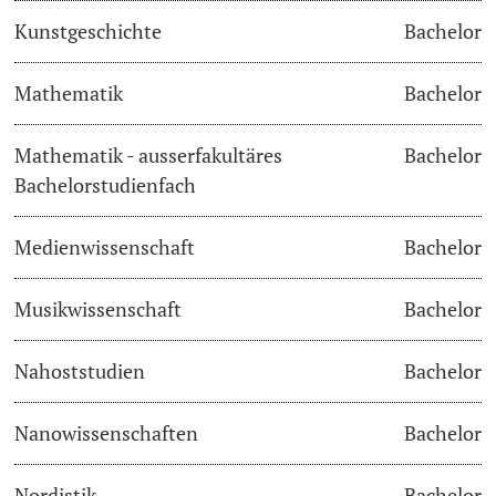
Kunstgeschichte
Bachelor
Langes Studium
Mathematik
Bachelor
Lernen & Lehren
Mathematik - ausserfakultäres
Bachelor
KI in Studium und Lehre
Bachelorstudienfach
Digitales Lernen
Medienwissenschaft
Bachelor
Sprachenzentrum
Musikwissenschaft
Bachelor
Universitätsbibliothek Basel
Nahoststudien
Bachelor
Lernbörse
Nanowissenschaften
Bachelor
Lernräume
Nordistik
Bachelor