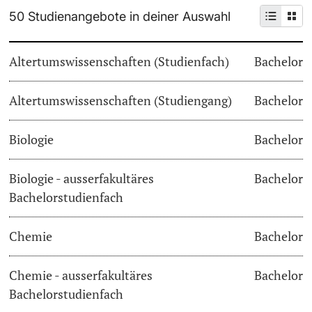
50 Studienangebote in deiner Auswahl
Weiterbildung
Termine & Fristen
Doktorierende
Altertumswissenschaften (Studienfach)
Bachelor
Universität
Informationen, Veranstaltungen & Schnuppern
Altertumswissenschaften (Studiengang)
Studienberatung
Bachelor
weitere Informationen
Studienfachberatung
Biologie
Bachelor
Fünf Gründe, in Basel zu studieren
Biologie - ausserfakultäres
Bachelor
Fördernde & Alumni
Bachelorstudienfach
Im Studium
Chemie
Bachelor
Vorlesungsverzeichnis
Belegen
Chemie - ausserfakultäres
Bachelor
weitere Informationen
Bachelorstudienfach
Rückmelden