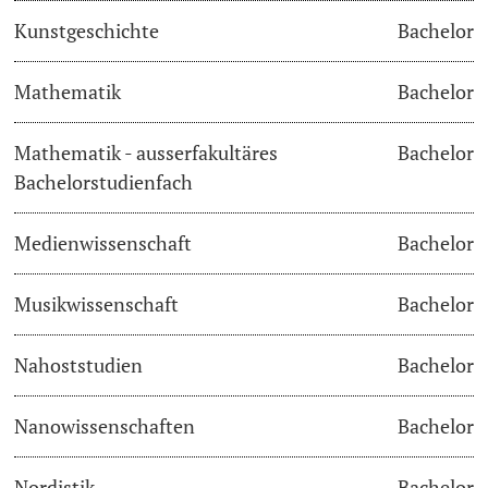
Kunstgeschichte
Bachelor
Langes Studium
Mathematik
Bachelor
Lernen & Lehren
Mathematik - ausserfakultäres
Bachelor
KI in Studium und Lehre
Bachelorstudienfach
Digitales Lernen
Medienwissenschaft
Bachelor
Sprachenzentrum
Musikwissenschaft
Bachelor
Universitätsbibliothek Basel
Nahoststudien
Bachelor
Lernbörse
Nanowissenschaften
Bachelor
Lernräume
Nordistik
Bachelor