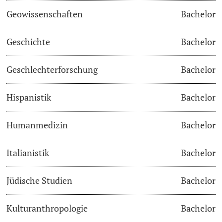
Geowissenschaften
Bachelor
Studienfachberatung
Geschichte
Bachelor
Studienberatung
Geschlechterforschung
Bachelor
Studienfinanzierung
Hispanistik
Bachelor
Berufseinstieg & Laufbahnberatung
Soziales & Gesundheit
Humanmedizin
Bachelor
Militär- & Zivildienst
Italianistik
Bachelor
Inklusive Universität
Jüdische Studien
Bachelor
Koordinationsstelle für Geflüchtete
Kulturanthropologie
Bachelor
Beratungswegweiser