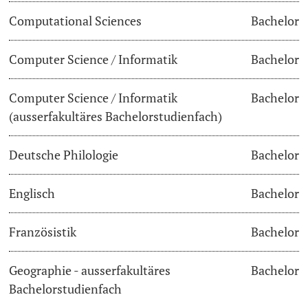
Computational Sciences
Bachelor
Dozierende
Termine & Fristen
Computer Science / Informatik
Bachelor
Dokumente und Verifikation
Computer Science / Informatik
Bachelor
«Start Smart»-Week
weitere Informationen
(ausserfakultäres Bachelorstudienfach)
Mobilität
Deutsche Philologie
Bachelor
Campus Credits
Englisch
Bachelor
Campus Stories
Französistik
Bachelor
Hörerinnen/Hörer
Geographie - ausserfakultäres
Bachelor
Student Life
Bachelorstudienfach
Beratung & Support