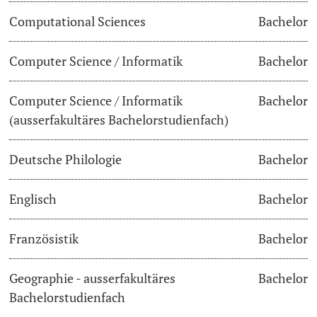
Computational Sciences
Bachelor
Dozierende
Termine & Fristen
Computer Science / Informatik
Bachelor
Dokumente und Verifikation
Computer Science / Informatik
Bachelor
«Start Smart»-Week
weitere Informationen
(ausserfakultäres Bachelorstudienfach)
Mobilität
Deutsche Philologie
Bachelor
Campus Credits
Englisch
Bachelor
Campus Stories
Französistik
Bachelor
Hörerinnen/Hörer
Geographie - ausserfakultäres
Bachelor
Student Life
Bachelorstudienfach
Beratung & Support