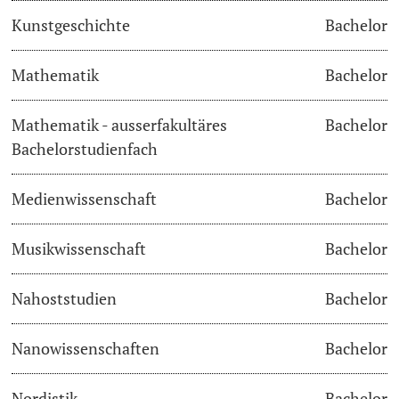
Kunstgeschichte
Bachelor
Langes Studium
Mathematik
Bachelor
Lernen & Lehren
Mathematik - ausserfakultäres
Bachelor
KI in Studium und Lehre
Bachelorstudienfach
Digitales Lernen
Medienwissenschaft
Bachelor
Sprachenzentrum
Musikwissenschaft
Bachelor
Universitätsbibliothek Basel
Nahoststudien
Bachelor
Lernbörse
Nanowissenschaften
Bachelor
Lernräume
Nordistik
Bachelor