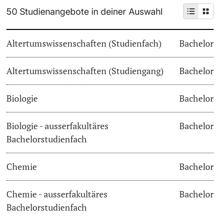
50 Studienangebote in deiner Auswahl
Weiterbildung
Termine & Fristen
Doktorierende
Altertumswissenschaften (Studienfach)
Bachelor
Universität
Informationen, Veranstaltungen & Schnuppern
Altertumswissenschaften (Studiengang)
Studienberatung
Bachelor
weitere Informationen
Studienfachberatung
Biologie
Bachelor
Fünf Gründe, in Basel zu studieren
Biologie - ausserfakultäres
Bachelor
Fördernde & Alumni
Bachelorstudienfach
Im Studium
Chemie
Bachelor
Vorlesungsverzeichnis
Belegen
Chemie - ausserfakultäres
Bachelor
weitere Informationen
Bachelorstudienfach
Rückmelden