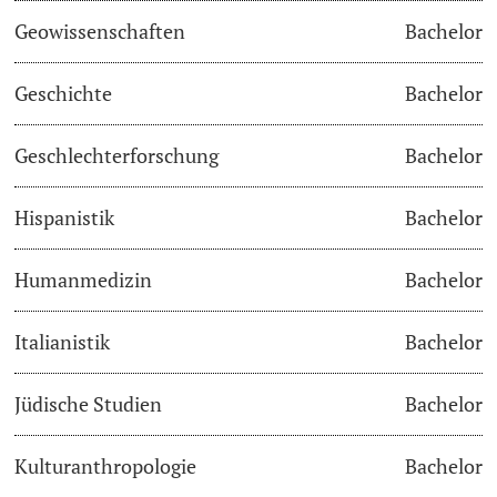
Geowissenschaften
Bachelor
Studienfachberatung
Geschichte
Bachelor
Studienberatung
Geschlechterforschung
Bachelor
Studienfinanzierung
Hispanistik
Bachelor
Berufseinstieg & Laufbahnberatung
Soziales & Gesundheit
Humanmedizin
Bachelor
Militär- & Zivildienst
Italianistik
Bachelor
Inklusive Universität
Jüdische Studien
Bachelor
Koordinationsstelle für Geflüchtete
Kulturanthropologie
Bachelor
Beratungswegweiser