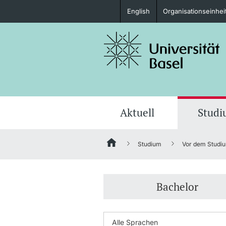
English
Organisationseinhei
Studieninteressierte
weitere Informationen
Aktuell
Stud
Studium
Vor dem Studi
Fördernde & Alumni
Bachelor
weitere Informationen