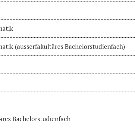
matik
atik (ausserfakultäres Bachelorstudienfach)
täres Bachelorstudienfach