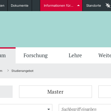
ten
Dokumente
Informationen für...
Standorte
Studierende
weitere Informationen
weit
ium
Forschung
Lehre
Weit
um
Studienangebot
Dozierende
Master
weitere Informationen