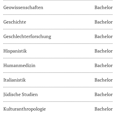
Geowissenschaften
Bachelor
Studienfachberatung
Geschichte
Bachelor
Studienberatung
Geschlechterforschung
Bachelor
Studienfinanzierung
Hispanistik
Bachelor
Berufseinstieg & Laufbahnberatung
Soziales & Gesundheit
Humanmedizin
Bachelor
Militär- & Zivildienst
Italianistik
Bachelor
Inklusive Universität
Jüdische Studien
Bachelor
Koordinationsstelle für Geflüchtete
Kulturanthropologie
Bachelor
Beratungswegweiser