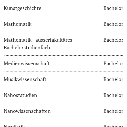
Kunstgeschichte
Bachelor
Langes Studium
Mathematik
Bachelor
Lernen & Lehren
Mathematik - ausserfakultäres
Bachelor
KI in Studium und Lehre
Bachelorstudienfach
Digitales Lernen
Medienwissenschaft
Bachelor
Sprachenzentrum
Musikwissenschaft
Bachelor
Universitätsbibliothek Basel
Nahoststudien
Bachelor
Lernbörse
Nanowissenschaften
Bachelor
Lernräume
Nordistik
Bachelor