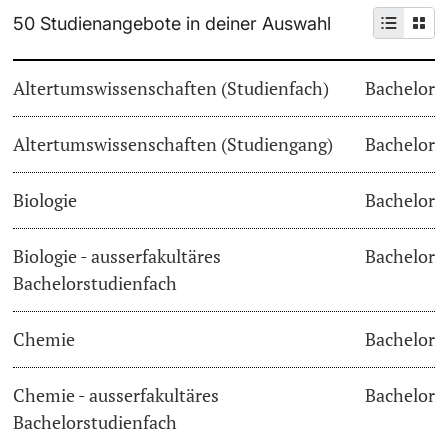
50 Studienangebote in deiner Auswahl
Weiterbildung
Termine & Fristen
Doktorierende
Altertumswissenschaften (Studienfach)
Bachelor
Universität
Informationen, Veranstaltungen & Schnuppern
Altertumswissenschaften (Studiengang)
Studienberatung
Bachelor
weitere Informationen
Studienfachberatung
Biologie
Bachelor
Fünf Gründe, in Basel zu studieren
Biologie - ausserfakultäres
Bachelor
Fördernde & Alumni
Bachelorstudienfach
Im Studium
Chemie
Bachelor
Vorlesungsverzeichnis
Belegen
Chemie - ausserfakultäres
Bachelor
weitere Informationen
Bachelorstudienfach
Rückmelden