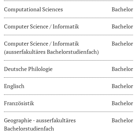
Computational Sciences
Bachelor
Dozierende
Termine & Fristen
Computer Science / Informatik
Bachelor
Dokumente und Verifikation
Computer Science / Informatik
Bachelor
«Start Smart»-Week
weitere Informationen
(ausserfakultäres Bachelorstudienfach)
Mobilität
Deutsche Philologie
Bachelor
Campus Credits
Englisch
Bachelor
Campus Stories
Französistik
Bachelor
Hörerinnen/Hörer
Geographie - ausserfakultäres
Bachelor
Student Life
Bachelorstudienfach
Beratung & Support