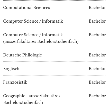
Computational Sciences
Bachelor
Dozierende
Termine & Fristen
Computer Science / Informatik
Bachelor
Dokumente und Verifikation
Computer Science / Informatik
Bachelor
«Start Smart»-Week
weitere Informationen
(ausserfakultäres Bachelorstudienfach)
Mobilität
Deutsche Philologie
Bachelor
Campus Credits
Englisch
Bachelor
Campus Stories
Französistik
Bachelor
Hörerinnen/Hörer
Geographie - ausserfakultäres
Bachelor
Student Life
Bachelorstudienfach
Beratung & Support