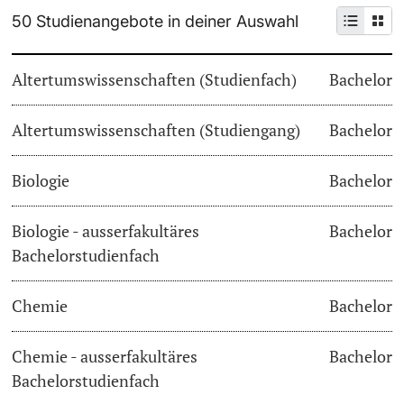
50 Studienangebote in deiner Auswahl
Weiterbildung
Termine & Fristen
Doktorierende
Altertumswissenschaften (Studienfach)
Bachelor
Universität
Informationen, Veranstaltungen & Schnuppern
Altertumswissenschaften (Studiengang)
Studienberatung
Bachelor
weitere Informationen
Studienfachberatung
Biologie
Bachelor
Fünf Gründe, in Basel zu studieren
Biologie - ausserfakultäres
Bachelor
Fördernde & Alumni
Bachelorstudienfach
Im Studium
Chemie
Bachelor
Vorlesungsverzeichnis
Belegen
Chemie - ausserfakultäres
Bachelor
weitere Informationen
Bachelorstudienfach
Rückmelden