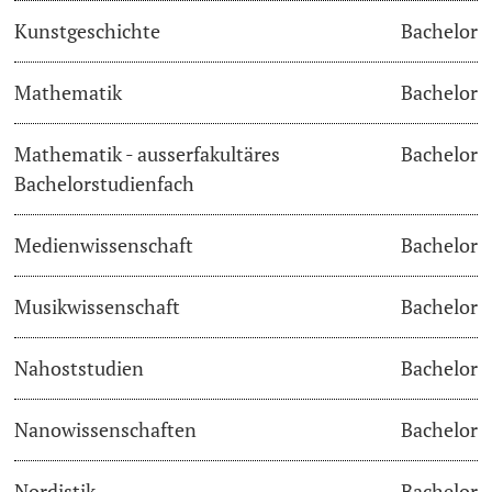
Kunstgeschichte
Bachelor
Langes Studium
Mathematik
Bachelor
Lernen & Lehren
Mathematik - ausserfakultäres
Bachelor
KI in Studium und Lehre
Bachelorstudienfach
Digitales Lernen
Medienwissenschaft
Bachelor
Sprachenzentrum
Musikwissenschaft
Bachelor
Universitätsbibliothek Basel
Nahoststudien
Bachelor
Lernbörse
Nanowissenschaften
Bachelor
Lernräume
Nordistik
Bachelor