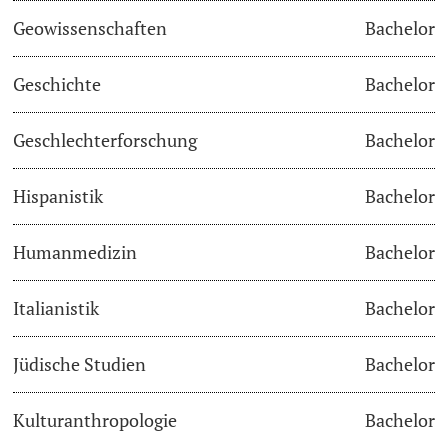
Geowissenschaften
Bachelor
Studienfachberatung
Geschichte
Bachelor
Studienberatung
Geschlechterforschung
Bachelor
Studienfinanzierung
Hispanistik
Bachelor
Berufseinstieg & Laufbahnberatung
Soziales & Gesundheit
Humanmedizin
Bachelor
Militär- & Zivildienst
Italianistik
Bachelor
Inklusive Universität
Jüdische Studien
Bachelor
Koordinationsstelle für Geflüchtete
Kulturanthropologie
Bachelor
Beratungswegweiser