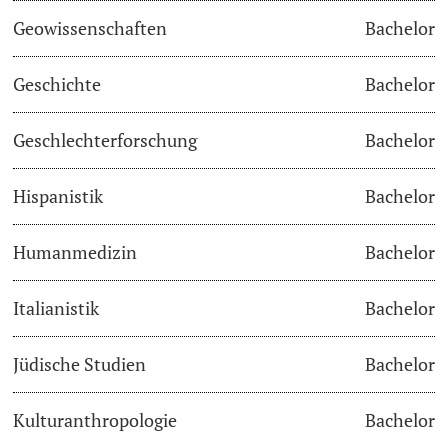
Geowissenschaften
Bachelor
Studienfachberatung
Geschichte
Bachelor
Studienberatung
Geschlechterforschung
Bachelor
Studienfinanzierung
Hispanistik
Bachelor
Berufseinstieg & Laufbahnberatung
Soziales & Gesundheit
Humanmedizin
Bachelor
Militär- & Zivildienst
Italianistik
Bachelor
Inklusive Universität
Jüdische Studien
Bachelor
Koordinationsstelle für Geflüchtete
Kulturanthropologie
Bachelor
Beratungswegweiser