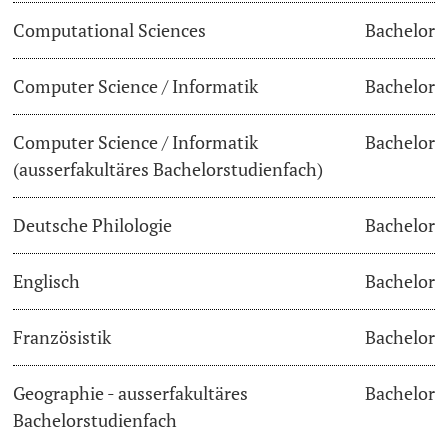
Computational Sciences
Bachelor
Dozierende
Termine & Fristen
Computer Science / Informatik
Bachelor
Dokumente und Verifikation
Computer Science / Informatik
Bachelor
«Start Smart»-Week
weitere Informationen
(ausserfakultäres Bachelorstudienfach)
Mobilität
Deutsche Philologie
Bachelor
Campus Credits
Englisch
Bachelor
Campus Stories
Französistik
Bachelor
Hörerinnen/Hörer
Geographie - ausserfakultäres
Bachelor
Student Life
Bachelorstudienfach
Beratung & Support