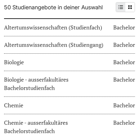
50 Studienangebote in deiner Auswahl
Weiterbildung
Termine & Fristen
Doktorierende
Altertumswissenschaften (Studienfach)
Bachelor
Universität
Informationen, Veranstaltungen & Schnuppern
Altertumswissenschaften (Studiengang)
Studienberatung
Bachelor
weitere Informationen
Studienfachberatung
Biologie
Bachelor
Fünf Gründe, in Basel zu studieren
Biologie - ausserfakultäres
Bachelor
Fördernde & Alumni
Bachelorstudienfach
Im Studium
Chemie
Bachelor
Vorlesungsverzeichnis
Belegen
Chemie - ausserfakultäres
Bachelor
weitere Informationen
Bachelorstudienfach
Rückmelden