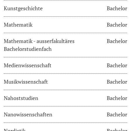
Kunstgeschichte
Bachelor
Langes Studium
Mathematik
Bachelor
Lernen & Lehren
Mathematik - ausserfakultäres
Bachelor
KI in Studium und Lehre
Bachelorstudienfach
Digitales Lernen
Medienwissenschaft
Bachelor
Sprachenzentrum
Musikwissenschaft
Bachelor
Universitätsbibliothek Basel
Nahoststudien
Bachelor
Lernbörse
Nanowissenschaften
Bachelor
Lernräume
Nordistik
Bachelor