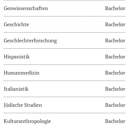
Geowissenschaften
Bachelor
Studienfachberatung
Geschichte
Bachelor
Studienberatung
Geschlechterforschung
Bachelor
Studienfinanzierung
Hispanistik
Bachelor
Berufseinstieg & Laufbahnberatung
Soziales & Gesundheit
Humanmedizin
Bachelor
Militär- & Zivildienst
Italianistik
Bachelor
Inklusive Universität
Jüdische Studien
Bachelor
Koordinationsstelle für Geflüchtete
Kulturanthropologie
Bachelor
Beratungswegweiser