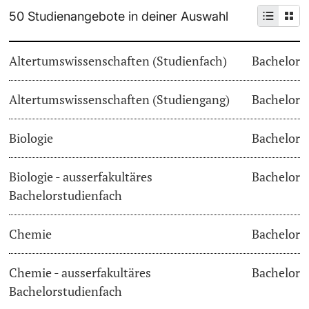
50 Studienangebote in deiner Auswahl
Weiterbildung
Termine & Fristen
Doktorierende
Altertumswissenschaften (Studienfach)
Bachelor
Universität
Informationen, Veranstaltungen & Schnuppern
Altertumswissenschaften (Studiengang)
Studienberatung
Bachelor
weitere Informationen
Studienfachberatung
Biologie
Bachelor
Fünf Gründe, in Basel zu studieren
Biologie - ausserfakultäres
Bachelor
Fördernde & Alumni
Bachelorstudienfach
Im Studium
Chemie
Bachelor
Vorlesungsverzeichnis
Belegen
Chemie - ausserfakultäres
Bachelor
weitere Informationen
Bachelorstudienfach
Rückmelden