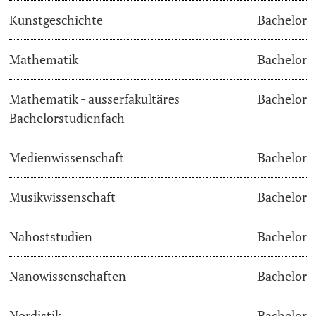
Kunstgeschichte
Bachelor
Langes Studium
Mathematik
Bachelor
Lernen & Lehren
Mathematik - ausserfakultäres
Bachelor
KI in Studium und Lehre
Bachelorstudienfach
Digitales Lernen
Medienwissenschaft
Bachelor
Sprachenzentrum
Musikwissenschaft
Bachelor
Universitätsbibliothek Basel
Nahoststudien
Bachelor
Lernbörse
Nanowissenschaften
Bachelor
Lernräume
Nordistik
Bachelor