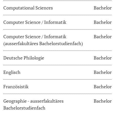
Computational Sciences
Bachelor
Dozierende
Termine & Fristen
Computer Science / Informatik
Bachelor
Dokumente und Verifikation
Computer Science / Informatik
Bachelor
«Start Smart»-Week
weitere Informationen
(ausserfakultäres Bachelorstudienfach)
Mobilität
Deutsche Philologie
Bachelor
Campus Credits
Englisch
Bachelor
Campus Stories
Französistik
Bachelor
Hörerinnen/Hörer
Geographie - ausserfakultäres
Bachelor
Student Life
Bachelorstudienfach
Beratung & Support