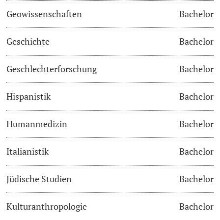
Geowissenschaften
Bachelor
Studienfachberatung
Geschichte
Bachelor
Studienberatung
Geschlechterforschung
Bachelor
Studienfinanzierung
Hispanistik
Bachelor
Berufseinstieg & Laufbahnberatung
Soziales & Gesundheit
Humanmedizin
Bachelor
Militär- & Zivildienst
Italianistik
Bachelor
Inklusive Universität
Jüdische Studien
Bachelor
Koordinationsstelle für Geflüchtete
Kulturanthropologie
Bachelor
Beratungswegweiser