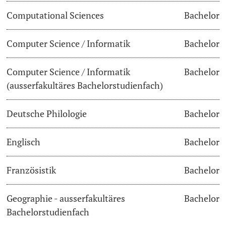
Computational Sciences
Bachelor
Dozierende
Termine & Fristen
Computer Science / Informatik
Bachelor
Dokumente und Verifikation
Computer Science / Informatik
Bachelor
«Start Smart»-Week
weitere Informationen
(ausserfakultäres Bachelorstudienfach)
Mobilität
Deutsche Philologie
Bachelor
Campus Credits
Englisch
Bachelor
Campus Stories
Französistik
Bachelor
Hörerinnen/Hörer
Geographie - ausserfakultäres
Bachelor
Student Life
Bachelorstudienfach
Beratung & Support