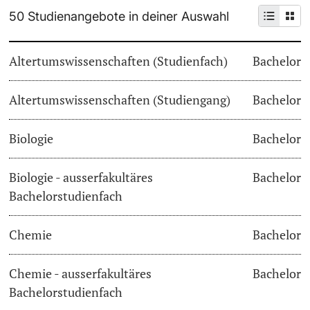
50 Studienangebote in deiner Auswahl
Weiterbildung
Termine & Fristen
Doktorierende
Altertumswissenschaften (Studienfach)
Bachelor
Universität
Informationen, Veranstaltungen & Schnuppern
Altertumswissenschaften (Studiengang)
Studienberatung
Bachelor
weitere Informationen
Studienfachberatung
Biologie
Bachelor
Fünf Gründe, in Basel zu studieren
Biologie - ausserfakultäres
Bachelor
Fördernde & Alumni
Bachelorstudienfach
Im Studium
Chemie
Bachelor
Vorlesungsverzeichnis
Belegen
Chemie - ausserfakultäres
Bachelor
weitere Informationen
Bachelorstudienfach
Rückmelden