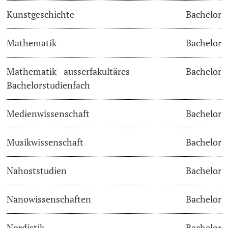
Kunstgeschichte
Bachelor
Langes Studium
Mathematik
Bachelor
Lernen & Lehren
Mathematik - ausserfakultäres
Bachelor
KI in Studium und Lehre
Bachelorstudienfach
Digitales Lernen
Medienwissenschaft
Bachelor
Sprachenzentrum
Musikwissenschaft
Bachelor
Universitätsbibliothek Basel
Nahoststudien
Bachelor
Lernbörse
Nanowissenschaften
Bachelor
Lernräume
Nordistik
Bachelor