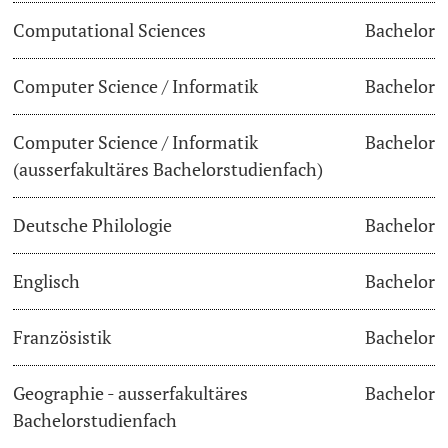
Computational Sciences
Bachelor
Dozierende
Termine & Fristen
Computer Science / Informatik
Bachelor
Dokumente und Verifikation
Computer Science / Informatik
Bachelor
«Start Smart»-Week
weitere Informationen
(ausserfakultäres Bachelorstudienfach)
Mobilität
Deutsche Philologie
Bachelor
Campus Credits
Englisch
Bachelor
Campus Stories
Französistik
Bachelor
Hörerinnen/Hörer
Geographie - ausserfakultäres
Bachelor
Student Life
Bachelorstudienfach
Beratung & Support