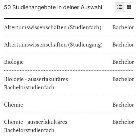
50 Studienangebote in deiner Auswahl
Weiterbildung
Termine & Fristen
Doktorierende
Altertumswissenschaften (Studienfach)
Bachelor
Universität
Informationen, Veranstaltungen & Schnuppern
Altertumswissenschaften (Studiengang)
Studienberatung
Bachelor
weitere Informationen
Studienfachberatung
Biologie
Bachelor
Fünf Gründe, in Basel zu studieren
Biologie - ausserfakultäres
Bachelor
Fördernde & Alumni
Bachelorstudienfach
Im Studium
Chemie
Bachelor
Vorlesungsverzeichnis
Belegen
Chemie - ausserfakultäres
Bachelor
weitere Informationen
Bachelorstudienfach
Rückmelden