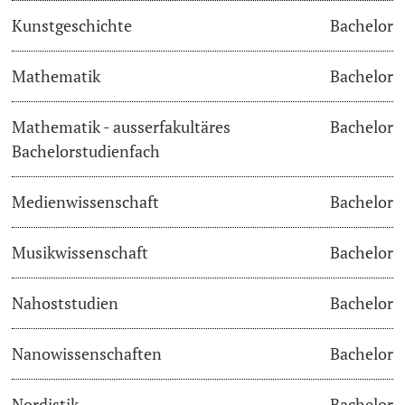
Kunstgeschichte
Bachelor
Langes Studium
Mathematik
Bachelor
Lernen & Lehren
Mathematik - ausserfakultäres
Bachelor
KI in Studium und Lehre
Bachelorstudienfach
Digitales Lernen
Medienwissenschaft
Bachelor
Sprachenzentrum
Musikwissenschaft
Bachelor
Universitätsbibliothek Basel
Nahoststudien
Bachelor
Lernbörse
Nanowissenschaften
Bachelor
Lernräume
Nordistik
Bachelor