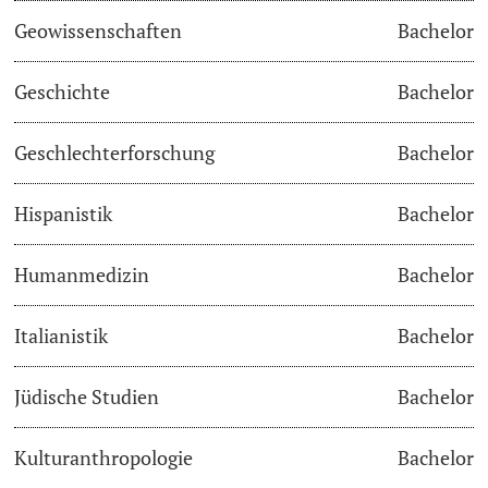
Geowissenschaften
Bachelor
Studienfachberatung
Geschichte
Bachelor
Studienberatung
Geschlechterforschung
Bachelor
Studienfinanzierung
Hispanistik
Bachelor
Berufseinstieg & Laufbahnberatung
Soziales & Gesundheit
Humanmedizin
Bachelor
Militär- & Zivildienst
Italianistik
Bachelor
Inklusive Universität
Jüdische Studien
Bachelor
Koordinationsstelle für Geflüchtete
Kulturanthropologie
Bachelor
Beratungswegweiser