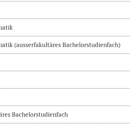
matik
atik (ausserfakultäres Bachelorstudienfach)
täres Bachelorstudienfach