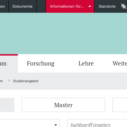
ten
Dokumente
Informationen für...
Standorte
Studierende
weitere Informationen
weit
ium
Forschung
Lehre
Weit
um
Studienangebot
Dozierende
Master
weitere Informationen