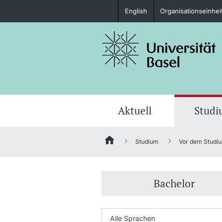
English
Organisationseinhei
Studieninteressierte
weitere Informationen
Aktuell
Stud
Studium
Vor dem Studi
Fördernde & Alumni
Bachelor
weitere Informationen