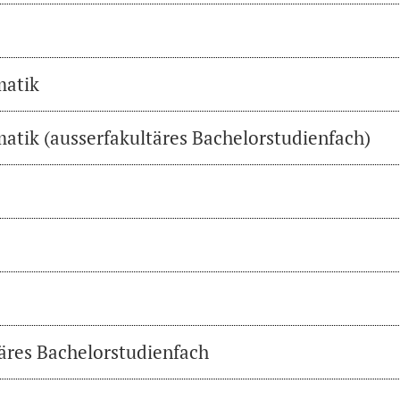
matik
atik (ausserfakultäres Bachelorstudienfach)
täres Bachelorstudienfach