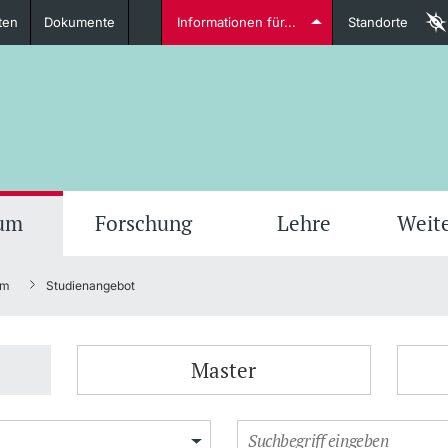
ten
Dokumente
Informationen für...
Standorte
Studierende
weitere Informationen
weit
ium
Forschung
Lehre
Weit
um
Studienangebot
Dozierende
Master
weitere Informationen