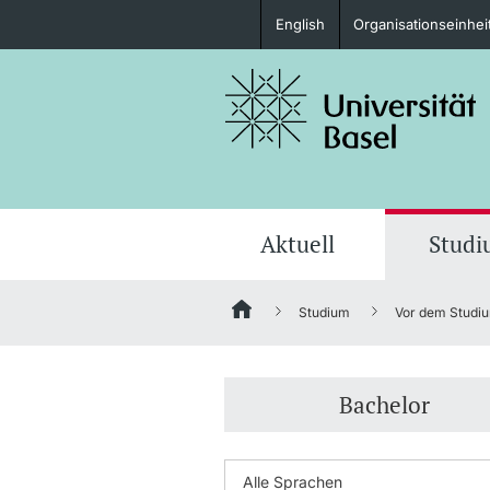
English
Organisationseinhei
Studieninteressierte
weitere Informationen
Aktuell
Stud
Studium
Vor dem Studi
Fördernde & Alumni
Bachelor
weitere Informationen