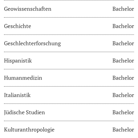
Geowissenschaften
Bachelor
Studienfachberatung
Geschichte
Bachelor
Studienberatung
Geschlechterforschung
Bachelor
Studienfinanzierung
Hispanistik
Bachelor
Berufseinstieg & Laufbahnberatung
Soziales & Gesundheit
Humanmedizin
Bachelor
Militär- & Zivildienst
Italianistik
Bachelor
Inklusive Universität
Jüdische Studien
Bachelor
Koordinationsstelle für Geflüchtete
Kulturanthropologie
Bachelor
Beratungswegweiser