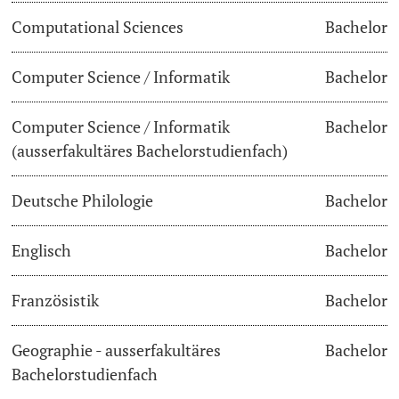
Computational Sciences
Bachelor
Dozierende
Termine & Fristen
Computer Science / Informatik
Bachelor
Dokumente und Verifikation
Computer Science / Informatik
Bachelor
«Start Smart»-Week
weitere Informationen
(ausserfakultäres Bachelorstudienfach)
Mobilität
Deutsche Philologie
Bachelor
Campus Credits
Englisch
Bachelor
Campus Stories
Französistik
Bachelor
Hörerinnen/Hörer
Geographie - ausserfakultäres
Bachelor
Student Life
Bachelorstudienfach
Beratung & Support