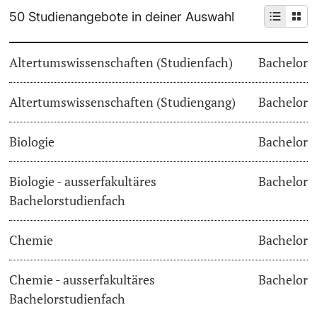
50 Studienangebote in deiner Auswahl
Weiterbildung
Termine & Fristen
Doktorierende
Altertumswissenschaften (Studienfach)
Bachelor
Universität
Informationen, Veranstaltungen & Schnuppern
Altertumswissenschaften (Studiengang)
Studienberatung
Bachelor
weitere Informationen
Studienfachberatung
Biologie
Bachelor
Fünf Gründe, in Basel zu studieren
Biologie - ausserfakultäres
Bachelor
Fördernde & Alumni
Bachelorstudienfach
Im Studium
Chemie
Bachelor
Vorlesungsverzeichnis
Belegen
Chemie - ausserfakultäres
Bachelor
weitere Informationen
Bachelorstudienfach
Rückmelden