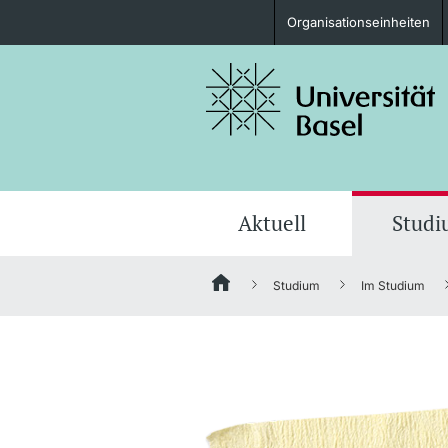
Organisationseinheiten
Studieninteressierte
weitere Informationen
Aktuell
Stud
Studium
Im Studium
Fördernde & Alumni
weitere Informationen