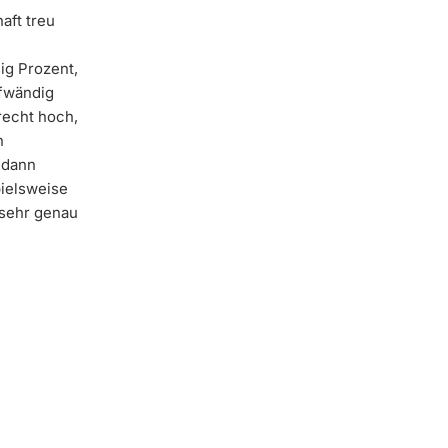
aft treu
ig Prozent,
ufwändig
recht hoch,
n
 dann
pielsweise
 sehr genau