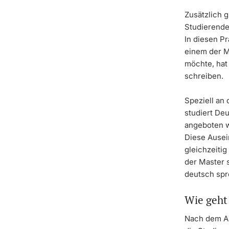
Zusätzlich 
Studierenden
In diesen P
einem der M
möchte, hat
schreiben.
Speziell an
studiert Deu
angeboten w
Diese Ausei
gleichzeitig
der Master s
deutsch spr
Wie geht 
Nach dem Ab