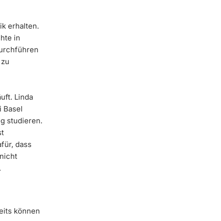
ik erhalten.
hte in
durchführen
 zu
uft. Linda
i Basel
g studieren.
st
afür, dass
 nicht
.
eits können