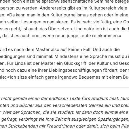
enden noch einzelne sprachwissenschaftliche Seminare beleg
person zu werden. Andererseits gibt es im Kulturbereich viele
en: «Da kann man in den Kulturjournalismus gehen oder in eine
ch selber Lesungen organisieren. Es ist sehr vielfältig, eine Op
ssen geht, ist auch das Übersetzen. Und natürlich ist auch die
, da ist es auch cool, wenn neue junge Leute reinkommen.»
wird es nach dem Master also auf keinen Fall. Und auch die
edingungen sind minimal: Mindestens eine Sprache musst du 
en. Für Linda ist der Master ein Glücksgriff, der Kultur und Ges
nd noch dazu eine ihrer Lieblingsbeschäftigungen fördert, den
 sie: «Ich sitze einfach gerne irgendwo Bequemes mit einem Bu
nicht gerade einen der endlosen Texte fürs Studium liest, tauc
hten und Bücher aus den verschiedensten Genres ein und blei
r Welt der Sprachen, die sie studiert. Ist dann doch einmal eine
gefragt, verbringt sie ihre Zeit mit ausgiebigen Spaziergängen
n Strickabenden mit Freund*innen oder damit, sich beim Pilat