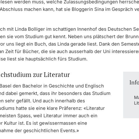
gelesen werden muss, welche Zulassungsbedingungen herrsch
 Abschluss machen kann, hat sie Bloggerin Sina im Gespräch ve
mich mit Linda Bolliger im schattigen Innenhof des Deutschen S
den sie vom Studium gut kennt. Neben uns plätschert der Brun
r uns liegt ein Buch, das Linda gerade liest. Dank den Semest
 Zeit für Bücher, die sie auch ausserhalb der Uni interessier
e liest sie hauptsächlich fürs Studium.
chstudium zur Literatur
Inf
n Basel den Bachelor in Geschichte und Englisch
und dabei gemerkt, dass ihr besonders das Studium
Ma
n sehr gefällt. Und auch innerhalb des
Li
iums hatte sie eine klare Präferenz: «Literatur
eisten Spass, weil Literatur immer auch ein
 Kultur ist. Es ist gewissermassen eine
ahme der geschichtlichen Events.»