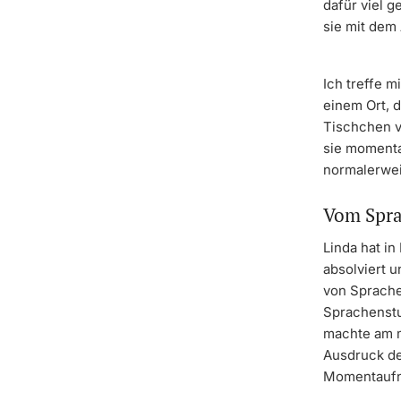
dafür viel 
sie mit dem
Ich treffe 
einem Ort, 
Tischchen vo
sie momentan
normalerweis
Vom Spra
Linda hat i
absolviert 
von Sprache
Sprachenstud
machte am m
Ausdruck der
Momentaufn