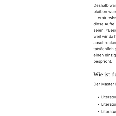
Deshalb war 
bleiben wür
Literaturwis
diese Auftei
seien: «Bes
weil wir da
abschrecken
tatsächlich
einen einzi
bespricht.
Wie ist 
Der Master L
Literatu
Literat
Literat