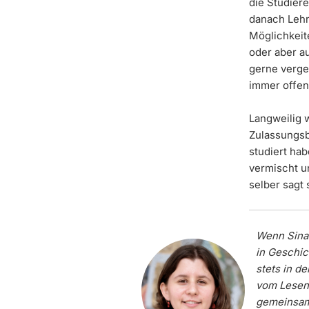
die Studier
danach Lehr
Möglichkeit
oder aber au
gerne verge
immer offen
Langweilig 
Zulassungsb
studiert hab
vermischt u
selber sagt
Wenn Sina 
in Geschic
stets in de
vom Lesen 
gemeinsame