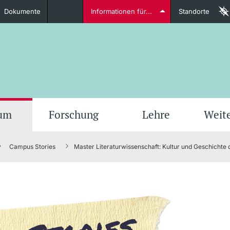
Dokumente
Informationen für...
Standorte
Studierende
weitere Informationen
weit
ium
Forschung
Lehre
Weit
Campus Stories
Master Literaturwissenschaft: Kultur und Geschichte
Dozierende
weitere Informationen