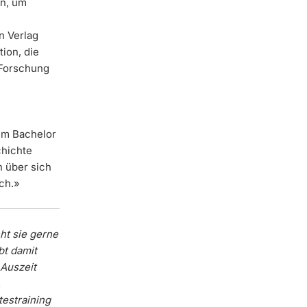
en, um
n Verlag
tion, die
 Forschung
im Bachelor
chichte
n über sich
ch.»
ht sie gerne
bt damit
 Auszeit
,
estraining