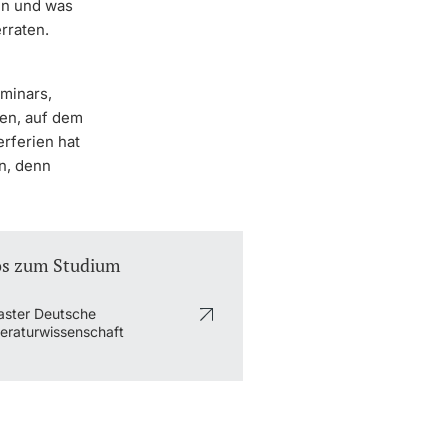
en und was
rraten.
eminars,
nen, auf dem
erferien hat
en, denn
os zum Studium
ster Deutsche
teraturwissenschaft