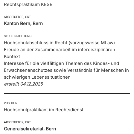
Rechtspraktikum KESB
Weiterbildung
Veranstaltungen CSC
Termine & Fristen
Doktorierende
ARBEITGEBER, ORT
Kanton Bern, Bern
Universität
Stellenbörse
Informationen, Veranstaltungen & Schnuppern
STUDIENRICHTUNG
Arbeitgeber von A–Z
Studienberatung
Hochschulabschluss in Recht (vorzugsweise MLaw)
Freude an der Zusammenarbeit im interdisziplinären
weitere Informationen
Kontext
Team
Studienfachberatung
Interesse für die vielfältigen Themen des Kindes- und
Erwachsenenschutzes sowie Verständnis für Menschen in
Fünf Gründe, in Basel zu studieren
schwierigen Lebenssituationen
Fördernde & Alumni
erstellt 04.12.2025
Im Studium
Vorlesungsverzeichnis
POSITION
Hochschulpraktikant im Rechtsdienst
Belegen
weitere Informationen
ARBEITGEBER, ORT
Generalsekretariat, Bern
Rückmelden