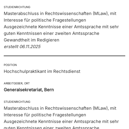
STUDIENRICHTUNG
Dozierende
Termine & Fristen
Masterabschluss in Rechtswissenschaften (MLaw), mit
Interesse für politische Fragestellungen
Ausgezeichnete Kenntnisse einer Amtssprache mit sehr
Dokumente und Verifikation
guten Kenntnissen einer zweiten Amtssprache
Gewandtheit im Redigieren
«Start Smart»-Week
weitere Informationen
erstellt 06.11.2025
Mobilität
POSITION
Campus Credits
Hochschulpraktikant im Rechtsdienst
ARBEITGEBER, ORT
Campus Stories
Generalsekretariat, Bern
Hörerinnen/Hörer
STUDIENRICHTUNG
Masterabschluss in Rechtswissenschaften (MLaw), mit
Student Life
Interesse für politische Fragestellungen
Ausgezeichnete Kenntnisse einer Amtssprache mit sehr
Beratung & Support
guten Kenntnissen einer zweiten Amtssprache