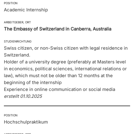
POSITION
Academic Internship
Langes Studium
ARBEITGEBER, ORT
Lernen & Lehren
The Embassy of Switzerland in Canberra, Australia
STUDIENRICHTUNG
KI in Studium und Lehre
Swiss citizen, or non-Swiss citizen with legal residence in
Switzerland.
Digitales Lernen
Holder of a university degree (preferably at Masters level
in economics, political sciences, international relations or
Sprachenzentrum
law), which must not be older than 12 months at the
beginning of the internship
Universitätsbibliothek Basel
Experience in online communication or social media
erstellt 01.10.2025
Lernbörse
POSITION
Lernräume
Hochschulpraktikum