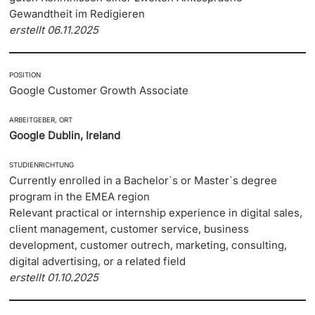
Gewandtheit im Redigieren
erstellt 06.11.2025
Studienfachberatung
Studienberatung
POSITION
Google Customer Growth Associate
Studienfinanzierung
ARBEITGEBER, ORT
Google Dublin, Ireland
Berufseinstieg & Laufbahnberatung
STUDIENRICHTUNG
Soziales & Gesundheit
Currently enrolled in a Bachelor`s or Master`s degree
program in the EMEA region
Militär- & Zivildienst
Relevant practical or internship experience in digital sales,
client management, customer service, business
Inklusive Universität
development, customer outrech, marketing, consulting,
digital advertising, or a related field
erstellt 01.10.2025
Koordinationsstelle für Geflüchtete
Beratungswegweiser