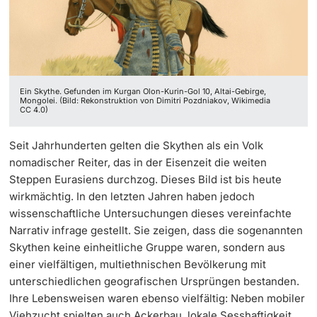
‡ ‡ ‡ ‡ ‡ ‡ ‡ ‡ ‡ ‡ ‡ ‡
Dozierende
Ukraine
Ein Skythe. Gefunden im Kurgan Olon-Kurin-Gol 10, Altai-Gebirge,
Mongolei. (Bild: Rekonstruktion von Dimitri Pozdniakov, Wikimedia
CC 4.0)
weitere Informationen
Seit Jahrhunderten gelten die Skythen als ein Volk
nomadischer Reiter, das in der Eisenzeit die weiten
Steppen Eurasiens durchzog. Dieses Bild ist bis heute
wirkmächtig. In den letzten Jahren haben jedoch
wissenschaftliche Untersuchungen dieses vereinfachte
Narrativ infrage gestellt. Sie zeigen, dass die sogenannten
Skythen keine einheitliche Gruppe waren, sondern aus
einer vielfältigen, multiethnischen Bevölkerung mit
unterschiedlichen geografischen Ursprüngen bestanden.
Ihre Lebensweisen waren ebenso vielfältig: Neben mobiler
Viehzucht spielten auch Ackerbau, lokale Sesshaftigkeit