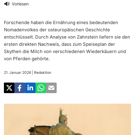
‡ ‡ ‡ ‡
Forschung
Vorlesen
Newsletter
‡ ‡ ‡ ‡ ‡ ‡ ‡ ‡ ‡ ‡ ‡ ‡ ‡ ‡ ‡ ‡
Doktorierende
Forschende haben die Ernährung eines bedeutenden
Lehre
Universität in den Medien
Nomadenvolkes der osteuropäischen Geschichte
entschlüsselt. Durch Analyse von Zahnstein liefern sie den
‡ ‡ ‡ ‡ ‡ ‡ ‡ ‡ ‡ ‡ ‡ ‡ ‡ ‡ ‡ ‡ ‡ ‡ ‡ ‡ ‡ ‡ ‡ ‡
Veranstaltungskalender
ersten direkten Nachweis, dass zum Speiseplan der
Weiterbildung
Skythen die Milch von verschiedenen Wiederkäuern und
‡ ‡ ‡ ‡ ‡ ‡ ‡ ‡ ‡ ‡ ‡ ‡
weitere Informationen
von Pferden gehörte.
‡ ‡ ‡ ‡ ‡ ‡ ‡ ‡ ‡ ‡ ‡ ‡ ‡ ‡ ‡ ‡ ‡ ‡ ‡ ‡ ‡ ‡ ‡ ‡ ‡ ‡ ‡ ‡ ‡ ‡ ‡ ‡ ‡ ‡ ‡ ‡ ‡ ‡ ‡ ‡ ‡
Social Media
‡ ‡ ‡ ‡ ‡ ‡ ‡ ‡ ‡ ‡ ‡ ‡ ‡ ‡ ‡ ‡ ‡ ‡ ‡
21. Januar 2026
| Redaktion
‡ ‡ ‡ ‡ ‡ ‡ ‡ ‡ ‡ ‡ ‡ ‡
Universität
Fördernde & Alumni
UNI NOVA
‡ ‡ ‡ ‡ ‡ ‡ ‡ ‡
Service für Medien
weitere Informationen
‡ ‡ ‡ ‡ ‡ ‡ ‡ ‡ ‡ ‡ ‡ ‡ ‡ ‡ ‡ ‡ ‡ ‡ ‡ ‡ ‡ ‡ ‡ ‡ ‡ ‡ ‡ ‡ ‡ ‡ ‡ ‡
Podcasts