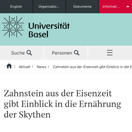
English
Organisationseinheiten
Dokumente
Informationen für...
Studieninteressierte
Suche
Personen
weitere Informationen
Aktuell
News
Zahnstein aus der Eisenzeit gibt Einblick in di
Home
Zurück
‡ ‡ ‡ ‡ ‡ ‡ ‡ ‡ ‡ ‡ ‡ ‡ ‡ ‡ ‡ ‡ ‡ ‡ ‡ ‡ ‡ ‡ ‡ ‡ ‡ ‡ ‡ ‡ ‡ ‡ ‡ ‡ ‡ ‡ ‡ ‡ ‡ ‡ ‡ ‡
Aktuell
News
Studierende
Zahnstein aus der Eisenzeit
Aktuell
‡ ‡ ‡ ‡
‡ ‡ ‡ ‡
gibt Einblick in die Ernährung
‡ ‡ ‡ ‡ ‡ ‡ ‡ ‡ ‡ ‡ ‡ ‡ ‡ ‡ ‡ ‡
News
Newsletter bestellen
der Skythen
Studium
Ehrungen & Preise
weitere Informationen
‡ ‡ ‡ ‡ ‡ ‡ ‡ ‡ ‡ ‡ ‡ ‡ ‡ ‡ ‡ ‡ ‡ ‡ ‡ ‡ ‡ ‡ ‡ ‡ ‡ ‡ ‡ ‡ ‡ ‡ ‡ ‡ ‡ ‡ ‡ ‡ ‡ ‡ ‡ ‡