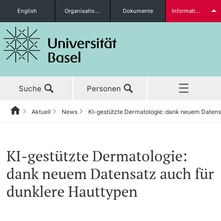
English
Organisationseinheiten
Dokumente
Informationen für...
Studieninteressierte
Suche
Personen
weitere Informationen
Aktuell
News
KI-gestützte Dermatologie: dank neuem Datens
Home
Zurück
‡ ‡ ‡ ‡ ‡ ‡ ‡ ‡ ‡ ‡ ‡ ‡ ‡ ‡ ‡ ‡ ‡ ‡ ‡ ‡ ‡ ‡ ‡ ‡ ‡ ‡ ‡ ‡ ‡ ‡ ‡ ‡ ‡ ‡ ‡ ‡ ‡ ‡ ‡ ‡
Aktuell
News
Studierende
KI-gestützte Dermatologie:
Aktuell
‡ ‡ ‡ ‡
‡ ‡ ‡ ‡
dank neuem Datensatz auch für
‡ ‡ ‡ ‡ ‡ ‡ ‡ ‡ ‡ ‡ ‡ ‡ ‡ ‡ ‡ ‡
News
Newsletter bestellen
dunklere Hauttypen
Studium
Ehrungen & Preise
weitere Informationen
‡ ‡ ‡ ‡ ‡ ‡ ‡ ‡ ‡ ‡ ‡ ‡ ‡ ‡ ‡ ‡ ‡ ‡ ‡ ‡ ‡ ‡ ‡ ‡ ‡ ‡ ‡ ‡ ‡ ‡ ‡ ‡ ‡ ‡ ‡ ‡ ‡ ‡ ‡ ‡