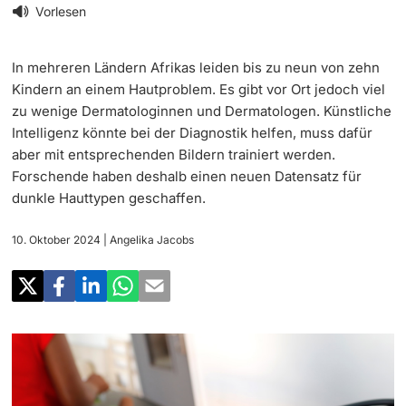
‡ ‡ ‡ ‡
Forschung
Vorlesen
Newsletter
‡ ‡ ‡ ‡ ‡ ‡ ‡ ‡ ‡ ‡ ‡ ‡ ‡ ‡ ‡ ‡
Doktorierende
In mehreren Ländern Afrikas leiden bis zu neun von zehn
Lehre
Universität in den Medien
Kindern an einem Hautproblem. Es gibt vor Ort jedoch viel
zu wenige Dermatologinnen und Dermatologen. Künstliche
‡ ‡ ‡ ‡ ‡ ‡ ‡ ‡ ‡ ‡ ‡ ‡ ‡ ‡ ‡ ‡ ‡ ‡ ‡ ‡ ‡ ‡ ‡ ‡
Veranstaltungskalender
Intelligenz könnte bei der Diagnostik helfen, muss dafür
Weiterbildung
aber mit entsprechenden Bildern trainiert werden.
‡ ‡ ‡ ‡ ‡ ‡ ‡ ‡ ‡ ‡ ‡ ‡
weitere Informationen
Forschende haben deshalb einen neuen Datensatz für
‡ ‡ ‡ ‡ ‡ ‡ ‡ ‡ ‡ ‡ ‡ ‡ ‡ ‡ ‡ ‡ ‡ ‡ ‡ ‡ ‡ ‡ ‡ ‡ ‡ ‡ ‡ ‡ ‡ ‡ ‡ ‡ ‡ ‡ ‡ ‡ ‡ ‡ ‡ ‡ ‡
Social Media
dunkle Hauttypen geschaffen.
‡ ‡ ‡ ‡ ‡ ‡ ‡ ‡ ‡ ‡ ‡ ‡ ‡ ‡ ‡ ‡ ‡ ‡ ‡
‡ ‡ ‡ ‡ ‡ ‡ ‡ ‡ ‡ ‡ ‡ ‡
Universität
Fördernde & Alumni
10. Oktober 2024
| Angelika Jacobs
UNI NOVA
‡ ‡ ‡ ‡ ‡ ‡ ‡ ‡
Service für Medien
weitere Informationen
‡ ‡ ‡ ‡ ‡ ‡ ‡ ‡ ‡ ‡ ‡ ‡ ‡ ‡ ‡ ‡ ‡ ‡ ‡ ‡ ‡ ‡ ‡ ‡ ‡ ‡ ‡ ‡ ‡ ‡ ‡ ‡
Podcasts