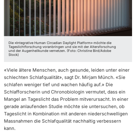
‡ ‡ ‡ ‡ ‡ ‡ ‡ ‡ ‡ ‡ ‡ ‡
Dozierende
Ukraine
Die «Integrative Human Circadian Daylight Platform» möchte die
Tageslichtforschung voranbringen und sie mit der Altersforschung
weitere Informationen
und der Augenheilkunde vernetzen. (Foto: Christine Bird/Adobe
Stock)
«Viele ältere Menschen, auch gesunde, leiden unter einer
schlechten Schlafqualität», sagt Dr. Mirjam Münch. «Sie
schlafen weniger tief und wachen häufig auf.» Die
Schlafforscherin und Chronobiologin vermutet, dass ein
Mangel an Tageslicht das Problem mitverursacht. In einer
gerade anlaufenden Studie möchte sie untersuchen, ob
Tageslicht in Kombination mit anderen niederschwelligen
Massnahmen die Schlafqualität nachhaltig verbessern
kann.