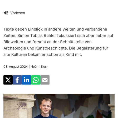
‡ ‡ ‡ ‡
Forschung
Newsletter
Vorlesen
‡ ‡ ‡ ‡ ‡ ‡ ‡ ‡ ‡ ‡ ‡ ‡ ‡ ‡ ‡ ‡
Doktorierende
Lehre
Universität in den Medien
Texte geben Einblick in andere Welten und vergangene
‡ ‡ ‡ ‡ ‡ ‡ ‡ ‡ ‡ ‡ ‡ ‡ ‡ ‡ ‡ ‡ ‡ ‡ ‡ ‡ ‡ ‡ ‡ ‡
Zeiten. Simon Tobias Bühler fokussiert sich aber lieber auf
Veranstaltungskalender
Weiterbildung
Bildwelten und forscht an der Schnittstelle von
‡ ‡ ‡ ‡ ‡ ‡ ‡ ‡ ‡ ‡ ‡ ‡
Archäologie und Kunstgeschichte. Die Begeisterung für
weitere Informationen
‡ ‡ ‡ ‡ ‡ ‡ ‡ ‡ ‡ ‡ ‡ ‡ ‡ ‡ ‡ ‡ ‡ ‡ ‡ ‡ ‡ ‡ ‡ ‡ ‡ ‡ ‡ ‡ ‡ ‡ ‡ ‡ ‡ ‡ ‡ ‡ ‡ ‡ ‡ ‡ ‡
alte Kulturen bekam er schon als Kind mit.
Social Media
‡ ‡ ‡ ‡ ‡ ‡ ‡ ‡ ‡ ‡ ‡ ‡ ‡ ‡ ‡ ‡ ‡ ‡ ‡
‡ ‡ ‡ ‡ ‡ ‡ ‡ ‡ ‡ ‡ ‡ ‡
08. August 2024
| Noëmi Kern
Universität
Fördernde & Alumni
UNI NOVA
‡ ‡ ‡ ‡ ‡ ‡ ‡ ‡
Service für Medien
weitere Informationen
‡ ‡ ‡ ‡ ‡ ‡ ‡ ‡ ‡ ‡ ‡ ‡ ‡ ‡ ‡ ‡ ‡ ‡ ‡ ‡ ‡ ‡ ‡ ‡ ‡ ‡ ‡ ‡ ‡ ‡ ‡ ‡
Podcasts