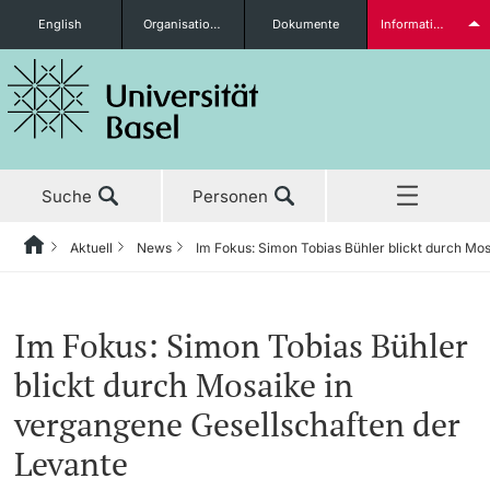
English
Organisationseinheiten
Dokumente
Informationen für...
Studieninteressierte
Suche
Personen
weitere Informationen
Aktuell
News
Im Fokus: Simon Tobias Bühler blickt durch Mo
Home
Zurück
‡ ‡ ‡ ‡ ‡ ‡ ‡ ‡ ‡ ‡ ‡ ‡ ‡ ‡ ‡ ‡ ‡ ‡ ‡ ‡ ‡ ‡ ‡ ‡ ‡ ‡ ‡ ‡ ‡ ‡ ‡ ‡ ‡ ‡ ‡ ‡ ‡ ‡ ‡ ‡
Aktuell
News
Studierende
Im Fokus: Simon Tobias Bühler
Aktuell
‡ ‡ ‡ ‡
‡ ‡ ‡ ‡
blickt durch Mosaike in
‡ ‡ ‡ ‡ ‡ ‡ ‡ ‡ ‡ ‡ ‡ ‡ ‡ ‡ ‡ ‡
News
Newsletter bestellen
vergangene Gesellschaften der
Studium
Levante
Ehrungen & Preise
weitere Informationen
‡ ‡ ‡ ‡ ‡ ‡ ‡ ‡ ‡ ‡ ‡ ‡ ‡ ‡ ‡ ‡ ‡ ‡ ‡ ‡ ‡ ‡ ‡ ‡ ‡ ‡ ‡ ‡ ‡ ‡ ‡ ‡ ‡ ‡ ‡ ‡ ‡ ‡ ‡ ‡