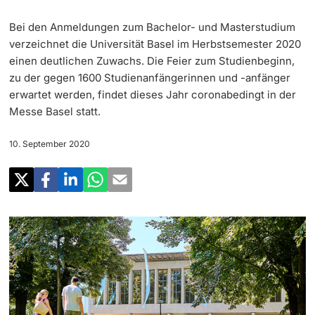
‡ ‡ ‡ ‡
Forschung
Bei den Anmeldungen zum Bachelor- und Masterstudium
Newsletter
‡ ‡ ‡ ‡ ‡ ‡ ‡ ‡ ‡ ‡ ‡ ‡ ‡ ‡ ‡ ‡
Doktorierende
verzeichnet die Universität Basel im Herbstsemester 2020
Lehre
einen deutlichen Zuwachs. Die Feier zum Studienbeginn,
Universität in den Medien
zu der gegen 1600 Studienanfängerinnen und -anfänger
‡ ‡ ‡ ‡ ‡ ‡ ‡ ‡ ‡ ‡ ‡ ‡ ‡ ‡ ‡ ‡ ‡ ‡ ‡ ‡ ‡ ‡ ‡ ‡
erwartet werden, findet dieses Jahr coronabedingt in der
Veranstaltungskalender
Weiterbildung
Messe Basel statt.
‡ ‡ ‡ ‡ ‡ ‡ ‡ ‡ ‡ ‡ ‡ ‡
weitere Informationen
‡ ‡ ‡ ‡ ‡ ‡ ‡ ‡ ‡ ‡ ‡ ‡ ‡ ‡ ‡ ‡ ‡ ‡ ‡ ‡ ‡ ‡ ‡ ‡ ‡ ‡ ‡ ‡ ‡ ‡ ‡ ‡ ‡ ‡ ‡ ‡ ‡ ‡ ‡ ‡ ‡
10. September 2020
Social Media
‡ ‡ ‡ ‡ ‡ ‡ ‡ ‡ ‡ ‡ ‡ ‡ ‡ ‡ ‡ ‡ ‡ ‡ ‡
‡ ‡ ‡ ‡ ‡ ‡ ‡ ‡ ‡ ‡ ‡ ‡
Universität
Fördernde & Alumni
UNI NOVA
‡ ‡ ‡ ‡ ‡ ‡ ‡ ‡
Service für Medien
weitere Informationen
‡ ‡ ‡ ‡ ‡ ‡ ‡ ‡ ‡ ‡ ‡ ‡ ‡ ‡ ‡ ‡ ‡ ‡ ‡ ‡ ‡ ‡ ‡ ‡ ‡ ‡ ‡ ‡ ‡ ‡ ‡ ‡
Podcasts