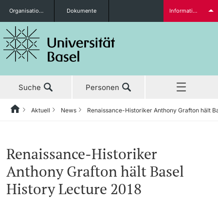
Organisationseinheiten
Dokumente
Informationen für...
Studieninteressierte
Suche
Personen
weitere Informationen
Aktuell
News
Renaissance-Historiker Anthony Grafton hält Ba
Home
Zurück
‡ ‡ ‡ ‡ ‡ ‡ ‡ ‡ ‡ ‡ ‡ ‡ ‡ ‡ ‡ ‡ ‡ ‡ ‡ ‡ ‡ ‡ ‡ ‡ ‡ ‡ ‡ ‡ ‡ ‡ ‡ ‡ ‡ ‡ ‡ ‡ ‡ ‡ ‡ ‡
Aktuell
News
Studierende
Renaissance-Historiker
Aktuell
‡ ‡ ‡ ‡
‡ ‡ ‡ ‡
Anthony Grafton hält Basel
‡ ‡ ‡ ‡ ‡ ‡ ‡ ‡ ‡ ‡ ‡ ‡ ‡ ‡ ‡ ‡
News
Newsletter bestellen
History Lecture 2018
Studium
Ehrungen & Preise
weitere Informationen
‡ ‡ ‡ ‡ ‡ ‡ ‡ ‡ ‡ ‡ ‡ ‡ ‡ ‡ ‡ ‡ ‡ ‡ ‡ ‡ ‡ ‡ ‡ ‡ ‡ ‡ ‡ ‡ ‡ ‡ ‡ ‡ ‡ ‡ ‡ ‡ ‡ ‡ ‡ ‡