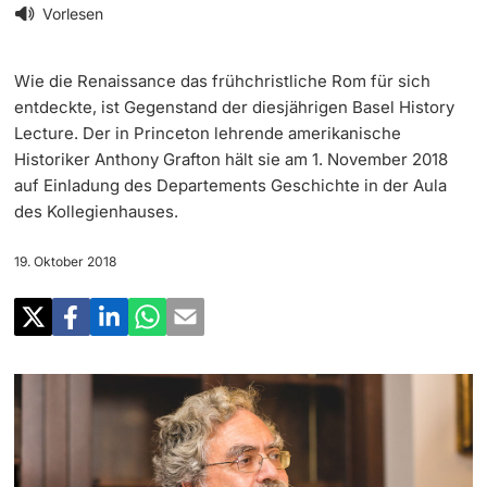
‡ ‡ ‡ ‡
Forschung
Vorlesen
Newsletter
‡ ‡ ‡ ‡ ‡ ‡ ‡ ‡ ‡ ‡ ‡ ‡ ‡ ‡ ‡ ‡
Doktorierende
Wie die Renaissance das frühchristliche Rom für sich
Lehre
Universität in den Medien
entdeckte, ist Gegenstand der diesjährigen Basel History
Lecture. Der in Princeton lehrende amerikanische
‡ ‡ ‡ ‡ ‡ ‡ ‡ ‡ ‡ ‡ ‡ ‡ ‡ ‡ ‡ ‡ ‡ ‡ ‡ ‡ ‡ ‡ ‡ ‡
Veranstaltungskalender
Historiker Anthony Grafton hält sie am 1. November 2018
Weiterbildung
auf Einladung des Departements Geschichte in der Aula
‡ ‡ ‡ ‡ ‡ ‡ ‡ ‡ ‡ ‡ ‡ ‡
weitere Informationen
des Kollegienhauses.
‡ ‡ ‡ ‡ ‡ ‡ ‡ ‡ ‡ ‡ ‡ ‡ ‡ ‡ ‡ ‡ ‡ ‡ ‡ ‡ ‡ ‡ ‡ ‡ ‡ ‡ ‡ ‡ ‡ ‡ ‡ ‡ ‡ ‡ ‡ ‡ ‡ ‡ ‡ ‡ ‡
Social Media
‡ ‡ ‡ ‡ ‡ ‡ ‡ ‡ ‡ ‡ ‡ ‡ ‡ ‡ ‡ ‡ ‡ ‡ ‡
19. Oktober 2018
‡ ‡ ‡ ‡ ‡ ‡ ‡ ‡ ‡ ‡ ‡ ‡
Universität
Fördernde & Alumni
UNI NOVA
‡ ‡ ‡ ‡ ‡ ‡ ‡ ‡
Service für Medien
weitere Informationen
‡ ‡ ‡ ‡ ‡ ‡ ‡ ‡ ‡ ‡ ‡ ‡ ‡ ‡ ‡ ‡ ‡ ‡ ‡ ‡ ‡ ‡ ‡ ‡ ‡ ‡ ‡ ‡ ‡ ‡ ‡ ‡
Podcasts