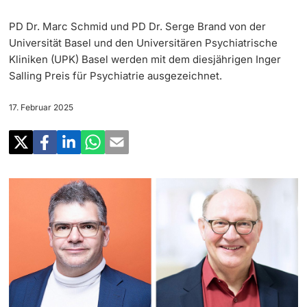
‡ ‡ ‡ ‡
Forschung
PD Dr. Marc Schmid und PD Dr. Serge Brand von der
Newsletter
‡ ‡ ‡ ‡ ‡ ‡ ‡ ‡ ‡ ‡ ‡ ‡ ‡ ‡ ‡ ‡
Doktorierende
Universität Basel und den Universitären Psychiatrische
Lehre
Kliniken (UPK) Basel werden mit dem diesjährigen Inger
Universität in den Medien
Salling Preis für Psychiatrie ausgezeichnet.
‡ ‡ ‡ ‡ ‡ ‡ ‡ ‡ ‡ ‡ ‡ ‡ ‡ ‡ ‡ ‡ ‡ ‡ ‡ ‡ ‡ ‡ ‡ ‡
Veranstaltungskalender
Weiterbildung
17. Februar 2025
‡ ‡ ‡ ‡ ‡ ‡ ‡ ‡ ‡ ‡ ‡ ‡
weitere Informationen
‡ ‡ ‡ ‡ ‡ ‡ ‡ ‡ ‡ ‡ ‡ ‡ ‡ ‡ ‡ ‡ ‡ ‡ ‡ ‡ ‡ ‡ ‡ ‡ ‡ ‡ ‡ ‡ ‡ ‡ ‡ ‡ ‡ ‡ ‡ ‡ ‡ ‡ ‡ ‡ ‡
Social Media
‡ ‡ ‡ ‡ ‡ ‡ ‡ ‡ ‡ ‡ ‡ ‡ ‡ ‡ ‡ ‡ ‡ ‡ ‡
‡ ‡ ‡ ‡ ‡ ‡ ‡ ‡ ‡ ‡ ‡ ‡
Universität
Fördernde & Alumni
UNI NOVA
‡ ‡ ‡ ‡ ‡ ‡ ‡ ‡
Service für Medien
weitere Informationen
‡ ‡ ‡ ‡ ‡ ‡ ‡ ‡ ‡ ‡ ‡ ‡ ‡ ‡ ‡ ‡ ‡ ‡ ‡ ‡ ‡ ‡ ‡ ‡ ‡ ‡ ‡ ‡ ‡ ‡ ‡ ‡
Podcasts