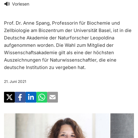
‡ ‡ ‡ ‡
Forschung
Vorlesen
Newsletter
‡ ‡ ‡ ‡ ‡ ‡ ‡ ‡ ‡ ‡ ‡ ‡ ‡ ‡ ‡ ‡
Doktorierende
Prof. Dr. Anne Spang, Professorin für Biochemie und
Lehre
Universität in den Medien
Zellbiologie am Biozentrum der Universität Basel, ist in die
Deutsche Akademie der Naturforscher Leopoldina
‡ ‡ ‡ ‡ ‡ ‡ ‡ ‡ ‡ ‡ ‡ ‡ ‡ ‡ ‡ ‡ ‡ ‡ ‡ ‡ ‡ ‡ ‡ ‡
Veranstaltungskalender
aufgenommen worden. Die Wahl zum Mitglied der
Weiterbildung
Wissenschaftsakademie gilt als eine der höchsten
‡ ‡ ‡ ‡ ‡ ‡ ‡ ‡ ‡ ‡ ‡ ‡
weitere Informationen
Auszeichnungen für Naturwissenschaftler, die eine
‡ ‡ ‡ ‡ ‡ ‡ ‡ ‡ ‡ ‡ ‡ ‡ ‡ ‡ ‡ ‡ ‡ ‡ ‡ ‡ ‡ ‡ ‡ ‡ ‡ ‡ ‡ ‡ ‡ ‡ ‡ ‡ ‡ ‡ ‡ ‡ ‡ ‡ ‡ ‡ ‡
Social Media
deutsche Institution zu vergeben hat.
‡ ‡ ‡ ‡ ‡ ‡ ‡ ‡ ‡ ‡ ‡ ‡ ‡ ‡ ‡ ‡ ‡ ‡ ‡
‡ ‡ ‡ ‡ ‡ ‡ ‡ ‡ ‡ ‡ ‡ ‡
Universität
Fördernde & Alumni
21. Juni 2021
UNI NOVA
‡ ‡ ‡ ‡ ‡ ‡ ‡ ‡
Service für Medien
weitere Informationen
‡ ‡ ‡ ‡ ‡ ‡ ‡ ‡ ‡ ‡ ‡ ‡ ‡ ‡ ‡ ‡ ‡ ‡ ‡ ‡ ‡ ‡ ‡ ‡ ‡ ‡ ‡ ‡ ‡ ‡ ‡ ‡
Podcasts