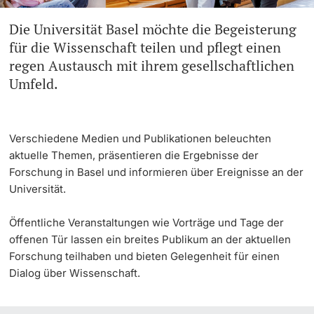
Die Universität Basel möchte die Begeisterung
Weiterbildung
Universität in den Medien
Doktorierende
für die Wissenschaft teilen und pflegt einen
Universität
regen Austausch mit ihrem gesellschaftlichen
Veranstaltungskalender
Umfeld.
Social Media
weitere Informationen
UNI NOVA
Verschiedene Medien und Publikationen beleuchten
aktuelle Themen, präsentieren die Ergebnisse der
Service für Medien
Forschung in Basel und informieren über Ereignisse an der
Fördernde & Alumni
Universität.
Podcasts
Öffentliche Veranstaltungen wie Vorträge und Tage der
offenen Tür lassen ein breites Publikum an der aktuellen
Ukraine
Forschung teilhaben und bieten Gelegenheit für einen
Dialog über Wissenschaft.
weitere Informationen