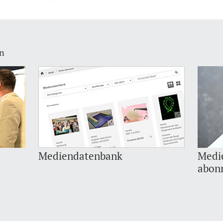
en
Mediendatenbank
Medi
abon