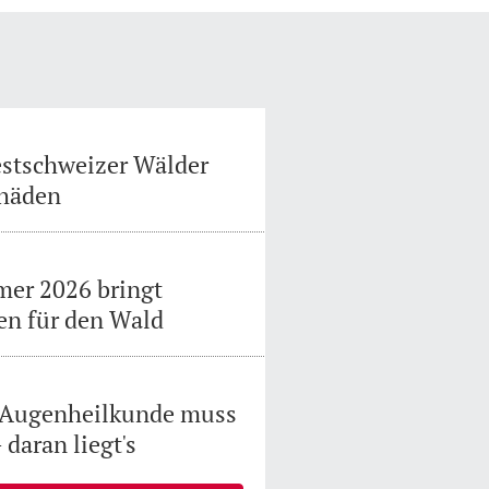
estschweizer Wälder
chäden
mer 2026 bringt
en für den Wald
r Augenheilkunde muss
daran liegt's