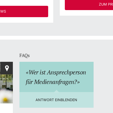
ZUM PR
EWS
FAQs
Wer ist Ansprechperson
Wie 
für Medienanfragen?
Wisse
einen
die i
ANTWORT EINBLENDEN
Fach