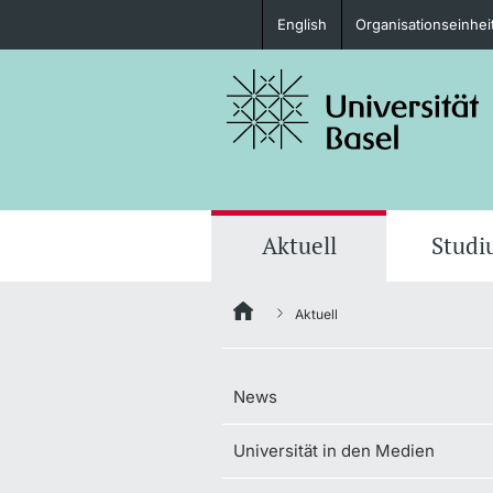
English
Organisationseinhei
Studieninteressierte
weitere Informationen
Aktuell
Stud
Aktuell
Fördernde & Alumni
News
Universität in den Medien
weitere Informationen