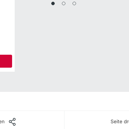
kann
A
len
Seite d