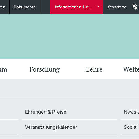
ten
Dokumente
Informationen für...
Standorte
Studierende
weitere Informationen
weit
ium
Forschung
Lehre
Weit
Dozierende
Ehrungen & Preise
Newsle
Veranstaltungskalender
Social
weitere Informationen