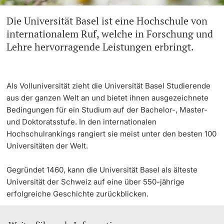
Die Universität Basel ist eine Hochschule von
Weiterbildung
Innovation
Doktorierende
internationalem Ruf, welche in Forschung und
Universität
Lehre hervorragende Leistungen erbringt.
Fakultäten & Departemente
Netzwerke & Partnerschaften
Als Volluniversität zieht die Universität Basel Studierende
weitere Informationen
Universität & Gesellschaft
aus der ganzen Welt an und bietet ihnen ausgezeichnete
Bedingungen für ein Studium auf der Bachelor-, Master-
Jobs & Karriere
und Doktoratsstufe. In den internationalen
Fördernde & Alumni
Hochschulrankings rangiert sie meist unter den besten 100
Universitäten der Welt.
Immobilien & Bauprojekte
Gegründet 1460, kann die Universität Basel als älteste
Rechtserlasse
Universität der Schweiz auf eine über 550-jährige
erfolgreiche Geschichte zurückblicken.
Fundraising
weitere Informationen
Merchandise