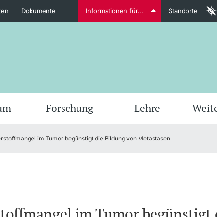
ten
Dokumente
Informationen für...
Standorte
Studierende
weitere Informationen
weit
ium
Forschung
Lehre
Weit
rstoffmangel im Tumor begünstigt die Bildung von Metastasen
Dozierende
weitere Informationen
toffmangel im Tumor begünstigt 