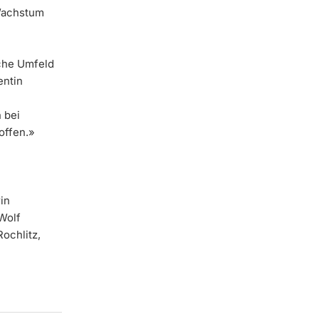
 Wachstum
sche Umfeld
entin
 bei
offen.»
in
Wolf
Rochlitz,