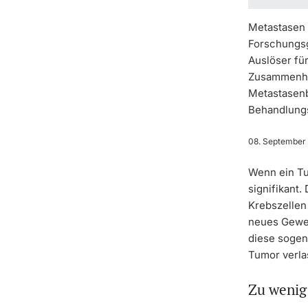
Metastasen 
Forschungsg
Auslöser für
Zusammenha
Metastasenb
Behandlungs
08. September
Wenn ein Tu
signifikant
Krebszellen
neues Geweb
diese sogen
Tumor verla
Zu wenig