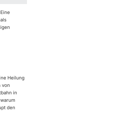
 Eine
als
tigen
ine Heilung
n von
tbahn in
, warum
upt den