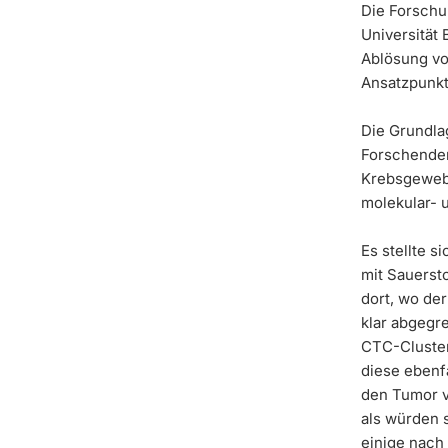
Die Forschu
Universität
Ablösung vo
Ansatzpunkt
Die Grundla
Forschenden
Krebsgeweb
molekular- 
Es stellte 
mit Sauersto
dort, wo de
klar abgegr
CTC-Cluster,
diese ebenfa
den Tumor v
als würden 
einige nach