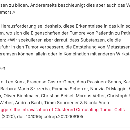
sen zu bilden. Andererseits beschleunigt dies aber auch das
umors.»
 Herausforderung sei deshalb, diese Erkenntnisse in das klini
en, wo sich die Eigenschaften der Tumore von Patientin zu Pati
en: «Wir spekulieren aber darauf, dass Substanzen, die die
ufuhr in den Tumor verbessern, die Entstehung von Metastasen
bremsen können, allein oder in Kombination mit anderen Wirkst
rag
to, Leo Kunz, Francesc Castro-Giner, Aino Paasinen-Sohns, Kar
r, Barbara Maria Szczerba, Ramona Scherrer, Nunzia Di Maggio, 
Oliver Biehlmaier, Christian Beisel, Marcus Vetter, Christoph 
 Weber, Andrea Banfi, Timm Schroeder & Nicola Aceto
iggers the Intravasation of Clustered Circulating Tumor Cells
 (2020), doi: 10.1016/j.celrep.2020.108105