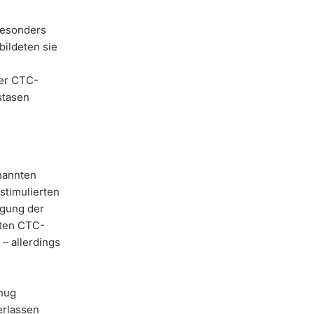
besonders
bildeten sie
ser CTC-
stasen
enannten
stimulierten
rgung der
sten CTC-
– allerdings
enug
erlassen