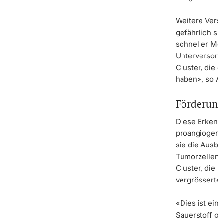
Weitere Ver
gefährlich 
schneller M
Unterversor
Cluster, di
haben», so 
Förderun
Diese Erken
proangiogen
sie die Aus
Tumorzellen
Cluster, di
vergrösserte
«Dies ist e
Sauerstoff 