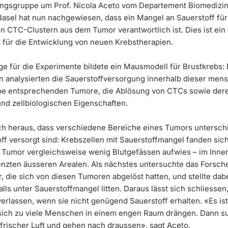
ngsgruppe um Prof. Nicola Aceto vom Departement Biomedizin
 Basel hat nun nachgewiesen, dass ein Mangel an Sauerstoff für
n CTC-Clustern aus dem Tumor verantwortlich ist. Dies ist ein
 für die Entwicklung von neuen Krebstherapien.
ge für die Experimente bildete ein Mausmodell für Brustkrebs: 
 analysierten die Sauerstoffversorgung innerhalb dieser men
e entsprechenden Tumore, die Ablösung von CTCs sowie der
und zellbiologischen Eigenschaften.
sich heraus, dass verschiedene Bereiche eines Tumors unterschi
ff versorgt sind: Krebszellen mit Sauerstoffmangel fanden sich
r Tumor vergleichsweise wenig Blutgefässen aufwies – im Inne
enzten äusseren Arealen. Als nächstes untersuchte das Forsch
 die sich von diesen Tumoren abgelöst hatten, und stellte dabe
lls unter Sauerstoffmangel litten. Daraus lässt sich schliessen
erlassen, wenn sie nicht genügend Sauerstoff erhalten. «Es ist
sich zu viele Menschen in einem engen Raum drängen. Dann 
 frischer Luft und gehen nach draussen», sagt Aceto.