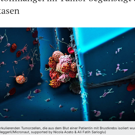
tasen
irkulierenden Tumorzellen, die aus dem Blut einer Patientin mit Brustkrebs isoliert wu
 Oeggerli/Micronaut, supported by Nicola Aceto & Ali Fatih Sarioglu)