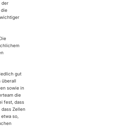
 der
 die
 wichtiger
Die
schlichem
en
edlich gut
 überall
ren sowie in
erteam die
i fest, dass
, dass Zellen
 etwa so,
suchen