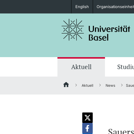
English
Organisationseinhei
Studieninteressierte
weitere Informationen
Aktuell
Stud
Aktuell
News
Saue
Fördernde & Alumni
weitere Informationen
Sauers