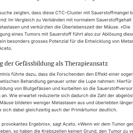
suche zeigten, dass diese CTC-Cluster mit Sauerstoffmangel 
sind: Im Vergleich zu Verbänden mit normalem Sauerstoffgehalt 
etastasen und verkürzten die Überlebenszeit der Mäuse. «Die
gung eines Tumors mit Sauerstoff führt also zur Ablösung die
e ein besonders grosses Potenzial für die Entwicklung von Meta
Aceto.
g der Gefässbildung als Therapieansatz
ntnis führte dazu, dass die Forschenden den Effekt einer sog
etischen Behandlung genauer unter die Lupe nahmen: Hierfür 
bildung von Blutgefässen und kurbelten so die Sauerstoffverso
 an. Wie erwartet reduzierte sich dadurch die Zahl der abgelö
e Mäuse bildeten weniger Metastasen aus und überlebten länger 
 sich dabei gleichzeitig auch der Primärtumor deutlich.
in provokantes Ergebnis», sagt Aceto. «Wenn wir dem Tumor g
geben, so haben die Krebszellen keinen Grund, den Tumor zu v