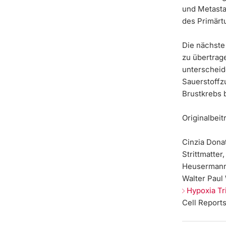
und Metasta
des Primärt
Die nächste
zu übertrag
unterscheid
Sauerstoffz
Brustkrebs 
Originalbeit
Cinzia Dona
Strittmatte
Heusermann, 
Walter Paul
Hypoxia Tr
Cell Reports