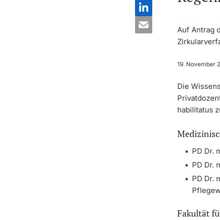
Auf Antrag 
Zirkularverf
19. November 
Die Wissens
Privatdozen
habilitatus 
Medizinisc
PD Dr. 
PD Dr. 
PD Dr. 
Pflegew
Fakultät f