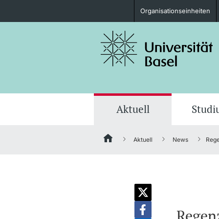
Organisationseinheiten
Studieninteressierte
weitere Informationen
Aktuell
Stud
Aktuell
News
Rege
Fördernde & Alumni
weitere Informationen
Regenz