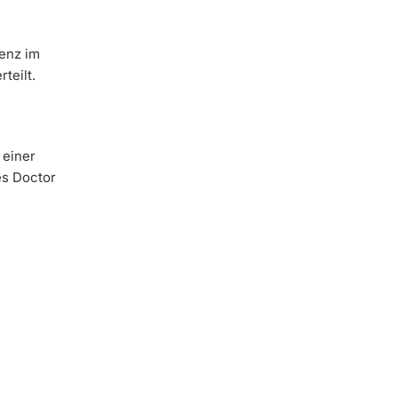
genz im
teilt.
 einer
es Doctor