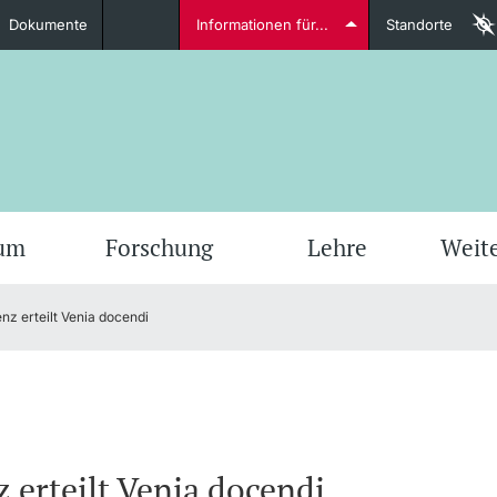
Dokumente
Informationen für...
Standorte
Studierende
weitere Informationen
weit
ium
Forschung
Lehre
Weit
nz erteilt Venia docendi
Dozierende
weitere Informationen
 erteilt Venia docendi