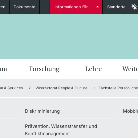
ten
Dokumente
Informationen für...
Standorte
Studierende
weitere Informationen
weit
ium
Forschung
Lehre
Weit
on & Services
Vizerektorat People & Culture
Fachstelle Persönliche 
Dozierende
Diskriminierung
Mobbi
Prävention, Wissenstransfer und
weitere Informationen
Konfliktmanagement