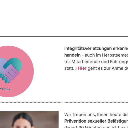
Integritätsverletzungen erkenn
handeln
- auch im Herbstsemest
für Mitarbeitende und Führung
statt.
Hier
geht es zur Anmeld
Wir freuen uns, Ihnen heute di
Prävention sexueller Belästigu
dauert 30 Minuten und ist flexi