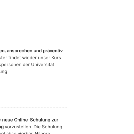
en, ansprechen und präventiv
er findet wieder unser Kurs
spersonen der Universität
ung
e
neue Online-Schulung zur
ng
vorzustellen. Die Schulung
bel absolvierbar. Nähere