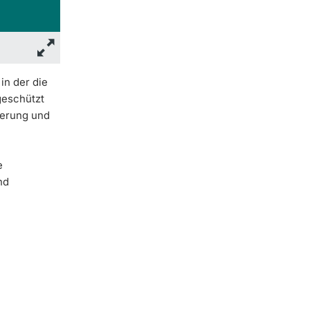
in der die
geschützt
nierung und
e
nd