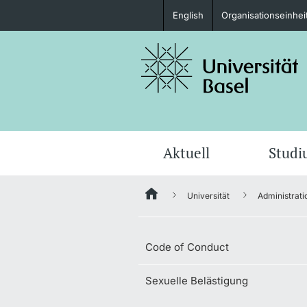
English
Organisationseinhei
Studieninteressierte
weitere Informationen
Aktuell
Stud
Universität
Administrati
Fördernde & Alumni
Code of Conduct
Sexuelle Belästigung
weitere Informationen