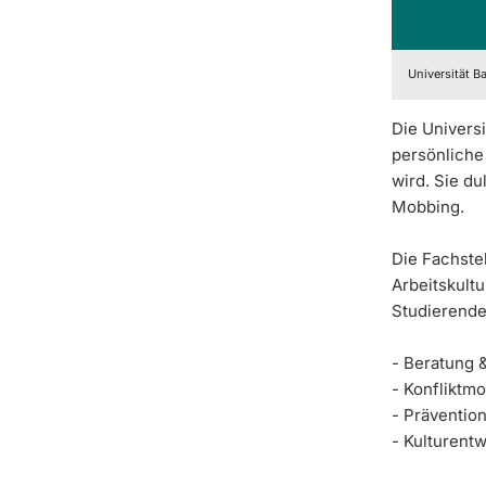
Universität Ba
Die Universi
persönliche
wird. Sie du
Mobbing.
Die Fachstel
Arbeitskultu
Studierend
- Beratung &
- Konfliktm
- Präventio
- Kulturent