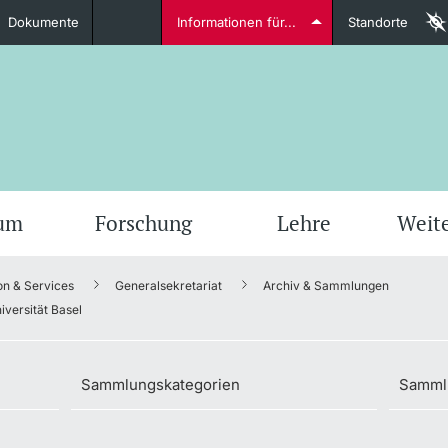
Dokumente
Informationen für...
Standorte
Studierende
weitere Informationen
weit
ium
Forschung
Lehre
Weit
on & Services
Generalsekretariat
Archiv & Sammlungen
Dozierende
versität Basel
Sammlungskategorien
Sammlu
weitere Informationen