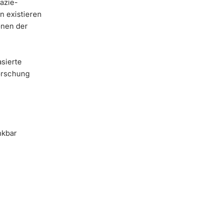
azie-
 existieren
onen der
sierte
orschung
nkbar