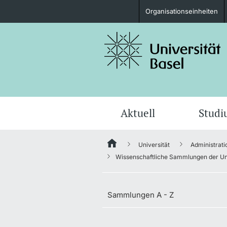
Organisationseinheiten
Studieninteressierte
weitere Informationen
Aktuell
Stud
Universität
Administrati
Fördernde & Alumni
Wissenschaftliche Sammlungen der Uni
Sammlungen A - Z
weitere Informationen