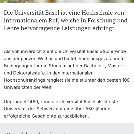
Die Universität Basel ist eine Hochschule von
Weiterbildung
Innovation
Doktorierende
internationalem Ruf, welche in Forschung und
Universität
Lehre hervorragende Leistungen erbringt.
Fakultäten & Departemente
Netzwerke & Partnerschaften
Als Volluniversität zieht die Universität Basel Studierende
weitere Informationen
Universität & Gesellschaft
aus der ganzen Welt an und bietet ihnen ausgezeichnete
Bedingungen für ein Studium auf der Bachelor-, Master-
Jobs & Karriere
und Doktoratsstufe. In den internationalen
Fördernde & Alumni
Hochschulrankings rangiert sie meist unter den besten 100
Universitäten der Welt.
Immobilien & Bauprojekte
Gegründet 1460, kann die Universität Basel als älteste
Rechtserlasse
Universität der Schweiz auf eine über 550-jährige
erfolgreiche Geschichte zurückblicken.
Fundraising
weitere Informationen
Merchandise