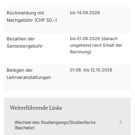
Rückmeldung mit
bis 14.09.2026
Studienfachberatung
Nachgebühr (CHF 50.–)
Studienberatung
Bezahlen der
bis 01.08.2026 (danach
Studienfinanzierung
umgehend nach Erhalt der
Semestergebühr
Rechnung)
Berufseinstieg & Laufbahnberatung
Belegen der
01.08. bis 12.10.2026
Soziales & Gesundheit
Lehrveranstaltungen
Militär- & Zivildienst
Inklusive Universität
Weiterführende Links
Koordinationsstelle für Geflüchtete
Wechsel des Studiengangs/Studienfachs
(Bachelor)
Beratungswegweiser