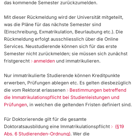
das kommende Semester zurückzumelden.
Weiterbildung
Beurlaubung
Termine & Fristen
Doktorierende
Mit dieser Rückmeldung wird der Universität mitgeteilt,
was die Pläne für das nächste Semester sind
Universität
Ungewisse Semesterplanung / kein Prozess für
Informationen, Veranstaltungen & Schnuppern
(Einschreibung, Exmatrikulation, Beurlaubung etc.). Die
gewünschtes Szenario
Rückmeldung erfolgt ausschliesslich über die Online
Studienberatung
Services. Neustudierende können sich für das erste
Adress- und Namensänderung, Einbürgerung
Semester nicht zurückmelden; sie müssen sich zunächst
weitere Informationen
Studienfachberatung
fristgerecht
anmelden
und immatrikulieren.
Fünf Gründe, in Basel zu studieren
Nur immatrikulierte Studierende können Kreditpunkte
Fördernde & Alumni
erwerben, Prüfungen ablegen etc. Es gelten diesbezüglich
Im Studium
die vom Rektorat erlassenen
Bestimmungen betreffend
die Immatrikulationspflicht bei Studienleistungen und
Vorlesungsverzeichnis
Prüfungen
, in welchen die geltenden Fristen definiert sind.
Belegen
Für
Doktorierende
gilt für die gesamte
weitere Informationen
Doktoratsausbildung eine Immatrikulationspflicht
(§19
Abs. 6 Studierenden-Ordnung)
. Wer die
Rückmelden