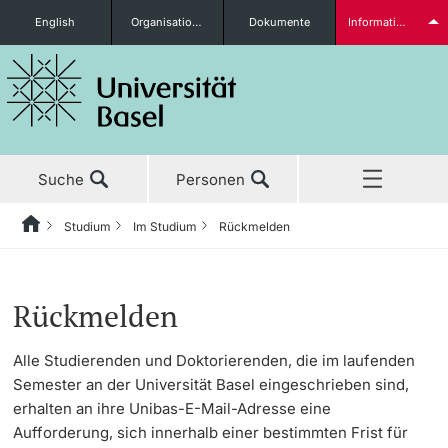
English
Organisationseinheiten
Dokumente
Informationen für...
Studieninteressierte
Suche
Personen
weitere Informationen
Studium
Im Studium
Rückmelden
Home
Zurück
Aktuell
Studium
Rückmelden
Studierende
Rückmelden
Studium
Vor dem Studium
Studiengang- / Studienfachwechsel
Alle Studierenden und Doktorierenden, die im laufenden
Semester an der Universität Basel eingeschrieben sind,
Forschung
Masterstudium
Studienangebot
erhalten an ihre Unibas-E-Mail-Adresse eine
weitere Informationen
Aufforderung, sich innerhalb einer bestimmten Frist für
Lehre
Doktorat
Anmeldung & Zulassung