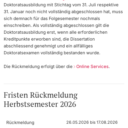
Doktoratsausbildung mit Stichtag vom 31. Juli respektive
Dozierende
31. Januar noch nicht vollständig abgeschlossen hat, muss
Termine & Fristen
sich demnach für das Folgesemester nochmals
einschreiben. Als vollständig abgeschlossen gilt die
Dokumente und Verifikation
Doktoratsausbildung erst, wenn alle erforderlichen
Kreditpunkte erworben sind, die Dissertation
«Start Smart»-Week
abschliessend genehmigt und ein allfälliges
weitere Informationen
Doktoratsexamen vollständig bestanden wurde.
Mobilität
Die Rückmeldung erfolgt über die
Online Services
.
Campus Credits
Campus Stories
Fristen Rückmeldung
Hörerinnen/Hörer
Herbstsemester 2026
Student Life
Rückmeldung
26.05.2026 bis 17.08.2026
Beratung & Support