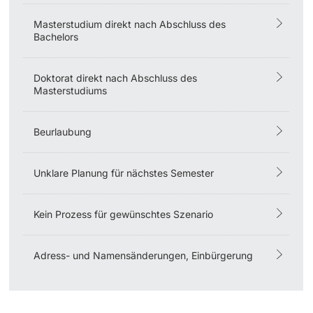
Masterstudium direkt nach Abschluss des
Langes Studium
Bachelors
Lernen & Lehren
Doktorat direkt nach Abschluss des
Masterstudiums
KI in Studium und Lehre
Beurlaubung
Digitales Lernen
Sprachenzentrum
Unklare Planung für nächstes Semester
Universitätsbibliothek Basel
Kein Prozess für gewünschtes Szenario
Lernbörse
Adress- und Namensänderungen, Einbürgerung
Lernräume