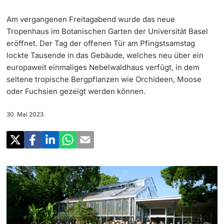
‡ ‡ ‡ ‡
Forschung
Am vergangenen Freitagabend wurde das neue
Newsletter
‡ ‡ ‡ ‡ ‡ ‡ ‡ ‡ ‡ ‡ ‡ ‡ ‡ ‡ ‡ ‡
Doktorierende
Tropenhaus im Botanischen Garten der Universität Basel
Lehre
eröffnet. Der Tag der offenen Tür am Pfingstsamstag
Universität in den Medien
lockte Tausende in das Gebäude, welches neu über ein
‡ ‡ ‡ ‡ ‡ ‡ ‡ ‡ ‡ ‡ ‡ ‡ ‡ ‡ ‡ ‡ ‡ ‡ ‡ ‡ ‡ ‡ ‡ ‡
europaweit einmaliges Nebelwaldhaus verfügt, in dem
Veranstaltungskalender
Weiterbildung
seltene tropische Bergpflanzen wie Orchideen, Moose
‡ ‡ ‡ ‡ ‡ ‡ ‡ ‡ ‡ ‡ ‡ ‡
oder Fuchsien gezeigt werden können.
weitere Informationen
‡ ‡ ‡ ‡ ‡ ‡ ‡ ‡ ‡ ‡ ‡ ‡ ‡ ‡ ‡ ‡ ‡ ‡ ‡ ‡ ‡ ‡ ‡ ‡ ‡ ‡ ‡ ‡ ‡ ‡ ‡ ‡ ‡ ‡ ‡ ‡ ‡ ‡ ‡ ‡ ‡
Social Media
‡ ‡ ‡ ‡ ‡ ‡ ‡ ‡ ‡ ‡ ‡ ‡ ‡ ‡ ‡ ‡ ‡ ‡ ‡
30. Mai 2023
‡ ‡ ‡ ‡ ‡ ‡ ‡ ‡ ‡ ‡ ‡ ‡
Universität
Fördernde & Alumni
UNI NOVA
‡ ‡ ‡ ‡ ‡ ‡ ‡ ‡
Service für Medien
weitere Informationen
‡ ‡ ‡ ‡ ‡ ‡ ‡ ‡ ‡ ‡ ‡ ‡ ‡ ‡ ‡ ‡ ‡ ‡ ‡ ‡ ‡ ‡ ‡ ‡ ‡ ‡ ‡ ‡ ‡ ‡ ‡ ‡
Podcasts