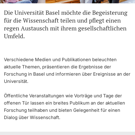
Die Universität Basel möchte die Begeisterung
Weiterbildung
Universität in den Medien
Doktorierende
für die Wissenschaft teilen und pflegt einen
Universität
regen Austausch mit ihrem gesellschaftlichen
Veranstaltungskalender
Umfeld.
Social Media
weitere Informationen
UNI NOVA
Verschiedene Medien und Publikationen beleuchten
aktuelle Themen, präsentieren die Ergebnisse der
Service für Medien
Forschung in Basel und informieren über Ereignisse an der
Fördernde & Alumni
Universität.
Podcasts
Öffentliche Veranstaltungen wie Vorträge und Tage der
offenen Tür lassen ein breites Publikum an der aktuellen
Ukraine
Forschung teilhaben und bieten Gelegenheit für einen
Dialog über Wissenschaft.
weitere Informationen