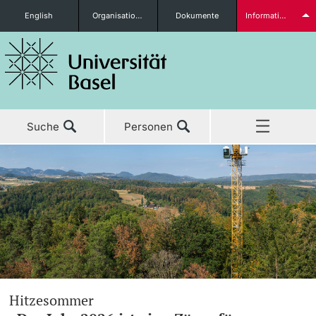
English
Organisationseinheiten
Dokumente
Informationen für...
Studieninteressierte
Suche
Personen
weitere Informationen
Home
Aktuell
Studierende
Studium
Forschung
weitere Informationen
Hitzesommer
Lehre