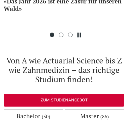
«Das Jahr 2026 ist eine Zäsur für unseren
Wald»
Weiterbildung
Doktorierende
Universität
weitere Informationen
Von A wie Actuarial Science bis Z
wie Zahnmedizin – das richtige
Fördernde & Alumni
Studium finden!
ZUM STUDIENANGEBOT
weitere Informationen
Bachelor
Master
(50)
(86)