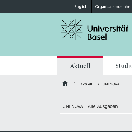
English
Organisationseinhei
Studieninteressierte
weitere Informationen
Aktuell
Stud
Aktuell
UNI NOVA
Fördernde & Alumni
UNI NOVA – Alle Ausgaben
weitere Informationen