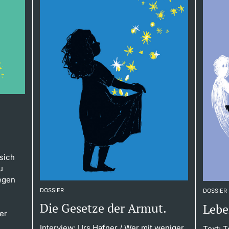
sich
u
egen
DOSSIER
DOSSIER
Die Gesetze der Armut.
Lebe
er
Interview: Urs Hafner
/ Wer mit weniger
Text: 