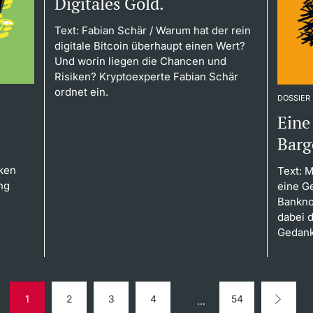
Digitales Gold.
Text: Fabian Schär
/ Warum hat der rein
digitale Bitcoin überhaupt einen Wert?
Und worin liegen die Chancen und
Risiken? Kryptoexperte Fabian Schär
ordnet ein.
DOSSIER
Eine
Barg
ken
Text: M
ng
eine G
Bankno
dabei d
Gedank
1
2
3
4
54
...