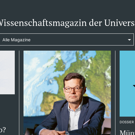
ssenschaftsmagazin der Universi
DOSSIER
o?
Münz