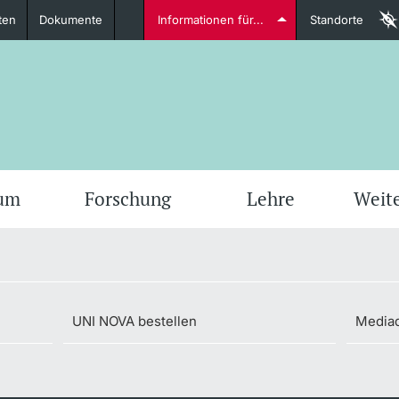
ten
Dokumente
Informationen für...
Standorte
Studierende
weitere Informationen
weit
ium
Forschung
Lehre
Weit
Dozierende
UNI NOVA bestellen
Media
weitere Informationen