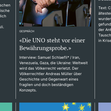
schen
Text: 
tische
ältest
lich
wurden
gefunde
li.
der Ant
GESPRÄCH
Tausch
«Die UNO steht vor einer
in Kris
Bewährungsprobe.»
Interview: Samuel Schlaefli*
/ Iran,
Venezuela, Gaza, die Ukraine: Weltweit
wird das Völkerrecht verletzt. Der
Völkerrechtler Andreas Müller über
Geschichte und Gegenwart eines
fragilen und doch beständigen
Konzepts.