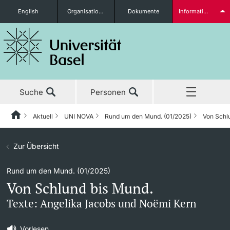
English
Organisationseinheiten
Dokumente
Informationen für...
Studieninteressierte
Suche
Personen
weitere Informationen
Aktuell
UNI NOVA
Rund um den Mund. (01/2025)
Von Schl
Home
Zurück
Aktuell
Zur Übersicht
Aktuell
UNI NOVA
Studierende
Rund um den Mund. (01/2025)
Studium
News
UNI NOVA – Alle Ausgaben
Von Schlund bis Mund.
Forschung
Ehrungen & Preise
UNI NOVA bestellen
Texte: Angelika Jacobs und Noëmi Kern
weitere Informationen
Lehre
Newsletter
Mediadaten
Vorlesen