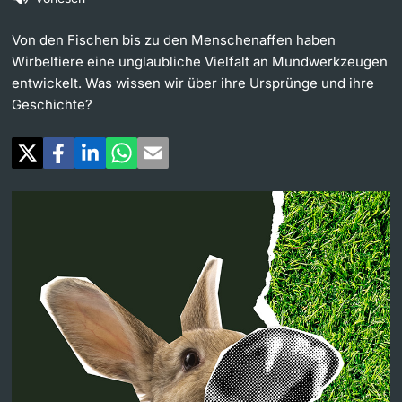
Weiterbildung
Universität in den Medien
Von den Fischen bis zu den Menschenaffen haben
Doktorierende
Wirbeltiere eine unglaubliche Vielfalt an Mundwerkzeugen
Universität
Veranstaltungskalender
entwickelt. Was wissen wir über ihre Ursprünge und ihre
Geschichte?
Social Media
weitere Informationen
UNI NOVA
Service für Medien
Fördernde & Alumni
Podcasts
Ukraine
weitere Informationen