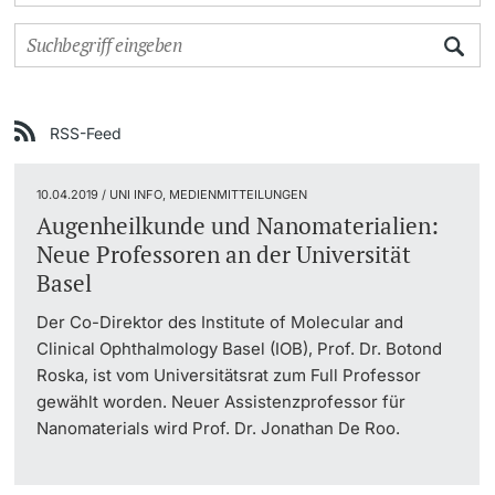
Weiterbildung
Universität in den Medien
Doktorierende
Universität
Veranstaltungskalender
RSS-Feed
Social Media
10.04.2019 / UNI INFO, MEDIENMITTEILUNGEN
weitere Informationen
UNI NOVA
Augenheilkunde und Nanomaterialien:
Neue Professoren an der Universität
Service für Medien
Basel
Fördernde & Alumni
Der Co-Direktor des Institute of Molecular and
Podcasts
Clinical Ophthalmology Basel (IOB), Prof. Dr. Botond
Roska, ist vom Universitätsrat zum Full Professor
Ukraine
gewählt worden. Neuer Assistenzprofessor für
Nanomaterials wird Prof. Dr. Jonathan De Roo.
weitere Informationen