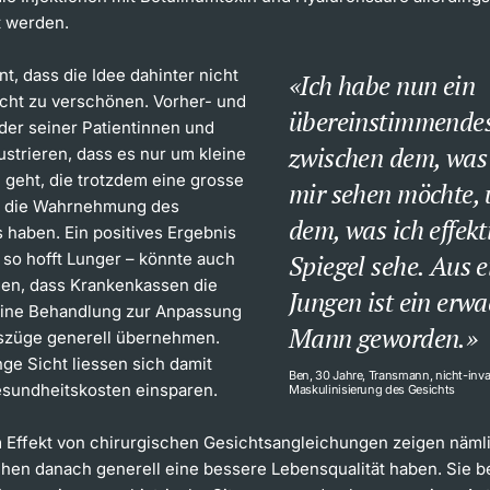
t werden.
t, dass die Idee dahinter nicht
Ich habe nun ein
sicht zu verschönen. Vorher- und
übereinstimmendes
der seiner Patientinnen und
zwischen dem, was 
lustrieren, dass es nur um kleine
geht, die trotzdem eine grosse
mir sehen möchte,
f die Wahrnehmung des
dem, was ich effekt
 haben. Ein positives Ergebnis
 so hofft Lunger – könnte auch
Spiegel sehe. Aus 
gen, dass Krankenkassen die
Jungen ist ein erw
eine Behandlung zur Anpassung
Mann geworden.
szüge generell übernehmen.
ge Sicht liessen sich damit
Ben, 30 Jahre, Transmann, nicht-inva
Gesundheitskosten einsparen.
Maskulinisierung des Gesichts
 Effekt von chirurgischen Gesichtsangleichungen zeigen nämli
en danach generell eine bessere Lebensqualität haben. Sie b