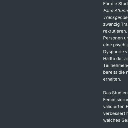
Für die Stud
Face Attune
Transgender
zwanzig Tr
rekrutieren.
Personen un
eine psychi
Dysphorie v
Hälfte der 
Teilnehmend
bereits die 
erhalten.
Das Studien
Feminisieru
validierten
verbessert 
welches Ges