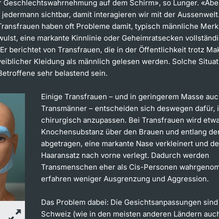
r Geschlechtswahrnehmung auf dem Schirm», so Lunger. «Abe
ür jedermann sichtbar, damit interagieren wir mit der Aussenwelt
ransfrauen haben oft Probleme damit, typisch männliche Mer
ulst, eine markante Kinnlinie oder Geheimratsecken vollständi
Er berichtet von Transfrauen, die in der Öffentlichkeit trotz Ma
weiblicher Kleidung als männlich gelesen werden. Solche Situa
Betroffene sehr belastend sein.
Einige Transfrauen – und in geringerem Masse au
Transmänner – entscheiden sich deswegen dafür, i
chirurgisch anzupassen. Bei Transfrauen wird etwa
Knochensubstanz über den Brauen und entlang der
abgetragen, eine markante Nase verkleinert und de
Haaransatz nach vorne verlegt. Dadurch werden
Transmenschen eher als Cis-Personen wahrgeno
erfahren weniger Ausgrenzung und Aggression.
Das Problem dabei: Die Gesichtsanpassungen sind 
Schweiz (wie in den meisten anderen Ländern auch