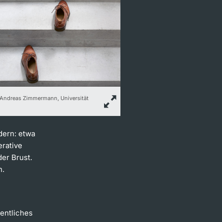
 Andreas Zimmermann, Universität
dern: etwa
rative
er Brust.
h.
sentliches