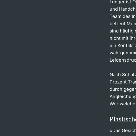
Lunger ist O
und Handchi
Team des In
betreut Me
sind häufig 
nicht mit i
ein Konflik
wahrgenomm
Leidensdruc
Nach Schätz
Prozent Tra
durch gegen
Angleichung
Wer welche 
Plastisch
«Das Gesich