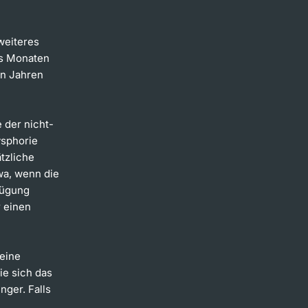
weiteres
chs Monaten
en Jahren
e der nicht-
ysphorie
tzliche
wa, wenn die
rfügung
r einen
eine
ie sich das
nger. Falls
s