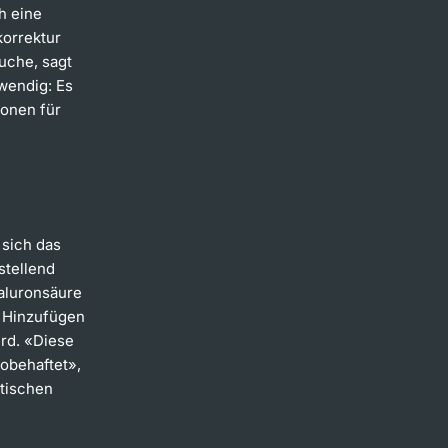
h eine
korrektur
uche, sagt
wendig: Es
lonen für
 sich das
stellend
yaluronsäure
h Hinzufügen
ird. «Diese
kobehaftet»,
etischen