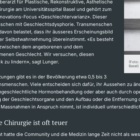
berarzt für Plastische, Rekonstruktive, Ästhetische
rurgie am Universitätsspital Basel und gehört zum
novations-Focus «Geschlechtervarianz». Dieser
nschen mit Geschlechtsdysphorie. Transmenschen
davon belastet, dass ihr äusseres Erscheinungsbild
hrer Selbstwahrnehmung übereinstimmt. «Es besteht
t zwischen dem angeborenen und dem
enen Geschlecht. Wir versuchen, diesen
k zu lindern», sagt Lunger.
(Foto:
Basel)
ungen gibt es in der Bevölkerung etwa 0,5 bis 3
nsmenschen. Viele entscheiden sich dafür, ihr Aussehen zu än
geschlechtliche Hormonbehandlung oder aber auch durch ope
 der Geschlechtsorgane und den Aufbau oder die Entfernung d
Massnahmen in Anspruch nimmt, ist individuell unterschiedlic
e Chirurgie ist oft teuer
t hatte die Community und die Medizin lange Zeit nicht als we