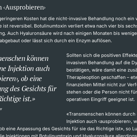
 ‹Ausprobieren›
eringeren Kosten hat die nicht-invasive Behandlung noch ein 
 ist reversibel. Botulinumtoxin verliert etwa nach vier bis se
ng. Auch Hyaluronsäure wird nach einigen Monaten bis wenig
abgebaut oder lässt sich durch ein Enzym auflösen.
Sollten sich die positiven Effekt
enschen können
invasiven Behandlung auf die D
ne Injektion auch
bestätigen, wäre damit eine zusä
ieren›, ob eine
Therapieoption geschaffen – et
finanziellen Mittel nicht zur Ve
ng des Gesichts für
stehen oder die Person nicht fü
ichtige ist.
operativen Eingriff geeignet ist.
er
«Transmenschen können durch 
Injektion auch ‹ausprobieren›, w
ob eine Anpassung des Gesichts für sie das Richtige ist», so Lu
ie Injektionen mit Botulinumtoxin und Hyaluronsäure allerding