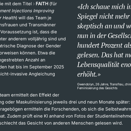
ie mit dem Titel
FAITH
(für
Ich schaue mich i
ment Injections Improving
Spiegel nicht mehr
 Health
) will das Team je
skeptisch an und w
ansfrauen und Transmänner
 Voraussetzung ist, dass die
nun in der Gesellsc
ter anderem volljährig sind und
hundert Prozent al
atrische Diagnose der Gender
orweisen können. Etwa die
gelesen. Das hat m
angestrebten Anzahl an
Lebensqualität en
en hat bis im September 2025
erhöht.
nicht-invasive Angleichung
Gwendolyn, 26 Jahre, Transfrau, chir
Feminisierung des Gesichts
team ermittelt den Effekt der
ng oder Maskulinisierung jeweils drei und neun Monate später
 Fragebögen ermitteln die Forschenden, ob sich die Selbstwah
hat. Zudem prüft eine KI anhand von Fotos der Studienteilnehm
chlecht das Gesicht von anderen Menschen gelesen wird.