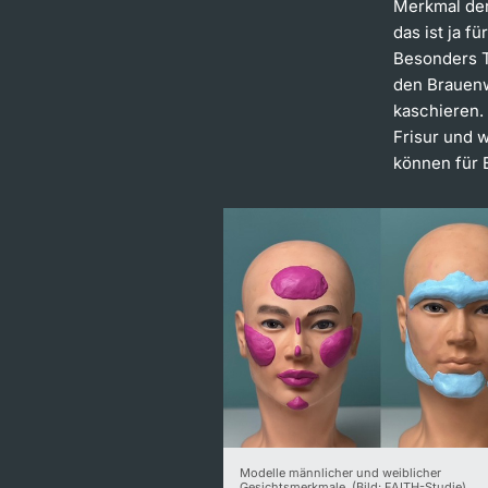
Merkmal de
das ist ja f
Besonders T
den Brauenw
kaschieren. 
Frisur und 
können für 
Modelle männlicher und weiblicher
Gesichtsmerkmale. (Bild: FAITH-Studie)