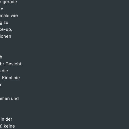
r gerade
.»
kmale wie
g zu
ke-up,
tionen
ch
hr Gesicht
 die
 Kinnlinie
r
mmen und
in der
) keine