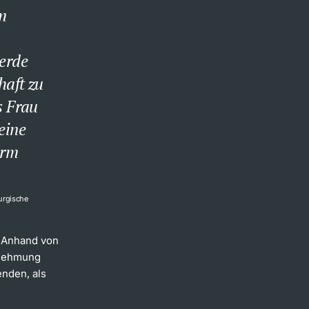
m
erde
haft zu
s Frau
eine
orm
urgische
: Anhand von
rnehmung
enden, als