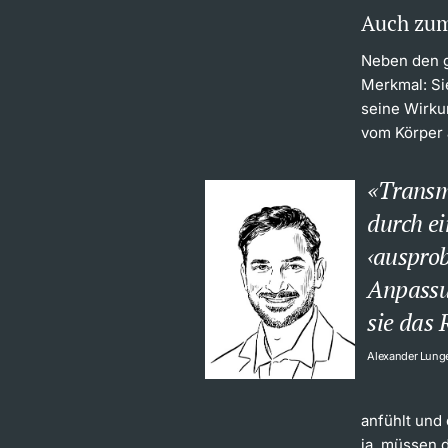
Auch zum
Neben den g
Merkmal: Sie
seine Wirku
vom Körper 
Transm
durch ei
‹ausprob
Anpassu
sie das R
Alexander Lung
anfühlt und 
ja, müssen d