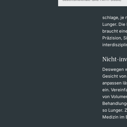
schlage, je
Lunger. Die
braucht ein
Präzision, S
interdiszipl
Nicht-in
Deswegen wi
Gesicht von
anpassen lä
ein. Verein
von Volumen
Behandlunge
so Lunger. 
Medizin im 