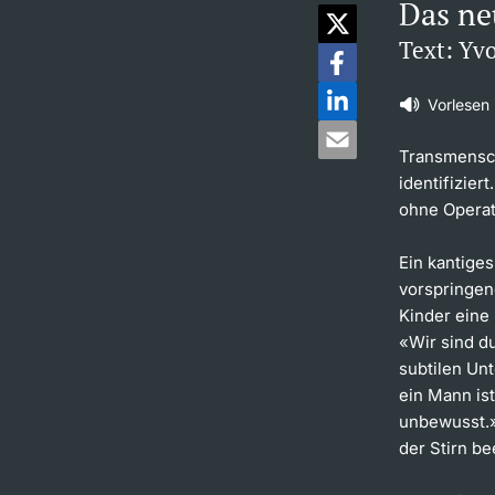
Das ne
Text: Yv
Vorlesen
Transmensch
identifizier
ohne Operat
Ein kantiges
vorspringen
Kinder eine
«Wir sind du
subtilen Un
ein Mann is
unbewusst.»
der Stirn b