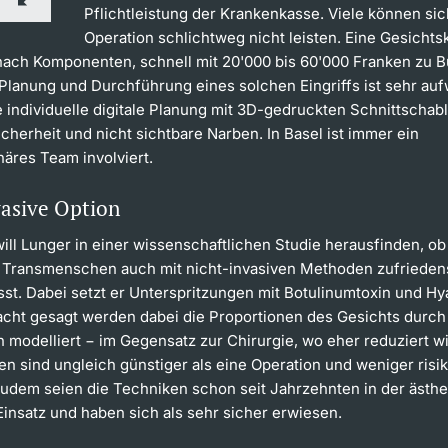
Pflichtleistung der Krankenkasse. Viele können sic
Operation schlichtweg nicht leisten. Eine Gesichts
 nach Komponenten, schnell mit 20'000 bis 60'000 Franken zu B
 Planung und Durchführung eines solchen Eingriffs ist sehr auf
e individuelle digitale Planung mit 3D-gedruckten Schnittschab
icherheit und nicht sichtbare Narben. In Basel ist immer ein
inäres Team involviert.
vasive Option
ll Lunger in einer wissenschaftlichen Studie herausfinden, ob
 Transmenschen auch mit nicht-invasiven Methoden zufrieden
sst. Dabei setzt er Unterspritzungen mit Botulinumtoxin und H
facht gesagt werden dabei die Proportionen des Gesichts durc
 modelliert − im Gegensatz zur Chirurgie, wo eher reduziert w
n sind ungleich günstiger als eine Operation und weniger risi
Zudem seien die Techniken schon seit Jahrzehnten in der ästh
Einsatz und haben sich als sehr sicher erwiesen.