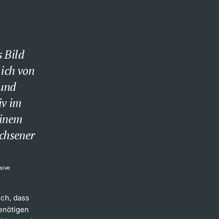
 Bild
ich von
 und
iv im
einem
achsener
sive
ch, dass
enötigen