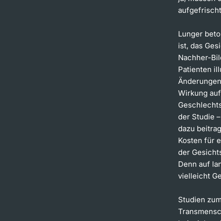
aufgefrisch
Lunger beton
ist, das Ge
Nachher-Bil
Patienten il
Änderungen 
Wirkung au
Geschlechts
der Studie –
dazu beitra
Kosten für 
der Gesicht
Denn auf lan
vielleicht 
Studien zum
Transmensch