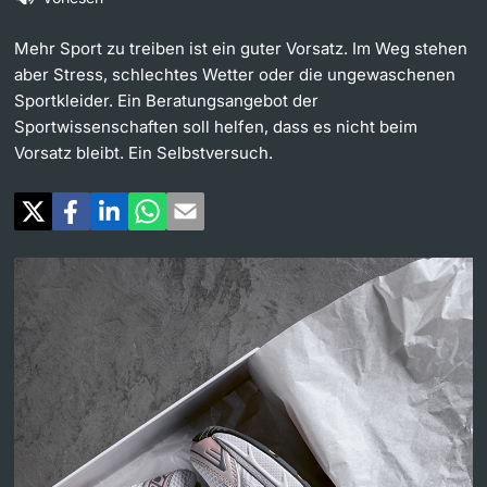
Weiterbildung
Universität in den Medien
Mehr Sport zu treiben ist ein guter Vorsatz. Im Weg stehen
Doktorierende
aber Stress, schlechtes Wetter oder die ungewaschenen
Universität
Veranstaltungskalender
Sportkleider. Ein Beratungsangebot der
Sportwissenschaften soll helfen, dass es nicht beim
Vorsatz bleibt. Ein Selbstversuch.
Social Media
weitere Informationen
UNI NOVA
Service für Medien
Fördernde & Alumni
Podcasts
Ukraine
weitere Informationen