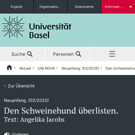
English
Organisationseinheiten
Dokumente
Informationen für...
Studieninteressierte
Suche
Personen
weitere Informationen
Aktuell
UNI NOVA
Neuanfang. (02/2025)
Den Schweinehun
Home
Zurück
Aktuell
Zur Übersicht
Aktuell
UNI NOVA
Studierende
Neuanfang. (02/2025)
Studium
News
UNI NOVA – Alle Ausgaben
Den Schweinehund überlisten.
Forschung
Ehrungen & Preise
UNI NOVA bestellen
Text: Angelika Jacobs
weitere Informationen
Lehre
Newsletter
Mediadaten
Vorlesen