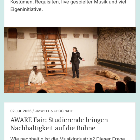
Kostümen, Requisiten, live gespielter Musik und viel
Eigeninitiative.
Learning & Teaching
AI in learning and teaching
Digital learning
Language Center
Learning Spaces
University Library Basel
Lernbörse
02 JUL 2026 / UMWELT & GEOGRAFIE
AWARE Fair: Studierende bringen
Nachhaltigkeit auf die Bühne
Wie nachhaltig ist die Musikindustrie? Dieser Frage