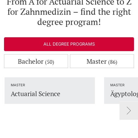
From A for Actuarial Science to Z
for Zahnmedizin – find the right
Lecturers
Dates
degree program!
Documents & Verification
Welcome to the University of Basel
ALL DEGREE PROGRAMS
Further information
Mobility
Bachelor
Master
(50)
(86)
Campus Credits
MASTER
MASTER
Course Auditors
Actuarial Science
Ägyptolo
Student Life
Campus Stories
Advice & Support