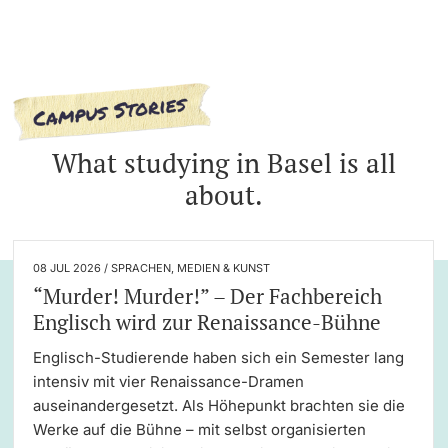
Academic Advice
Student Advice Center
Funding
What studying in Basel is all
about.
Career Counseling
Social Services & Health Care
08 JUL 2026 / SPRACHEN, MEDIEN & KUNST
“Murder! Murder!” – Der Fachbereich
Military & Civilian Service
Englisch wird zur Renaissance-Bühne
Coordination Office for Refugees
Englisch-Studierende haben sich ein Semester lang
intensiv mit vier Renaissance-Dramen
Inclusive University
auseinandergesetzt. Als Höhepunkt brachten sie die
Werke auf die Bühne – mit selbst organisierten
Support Services Guide