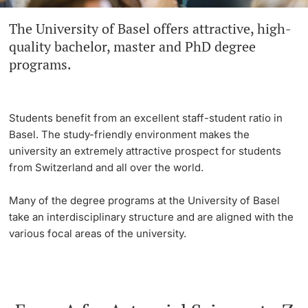
The University of Basel offers attractive, high-
Continuing Education
Dates
PhD Candidates
quality bachelor, master and PhD degree
University
programs.
Informations, Events & Get a Taste
Student Advice Center
Students benefit from an excellent staff-student ratio in
Further information
Academic Advice
Basel. The study-friendly environment makes the
university an extremely attractive prospect for students
Five reasons for studying in Basel
from Switzerland and all over the world.
Donors & Alumni
In My Studies
Many of the degree programs at the University of Basel
take an interdisciplinary structure and are aligned with the
various focal areas of the university.
Course Directory
Course Registration
Further information
Semester Registration