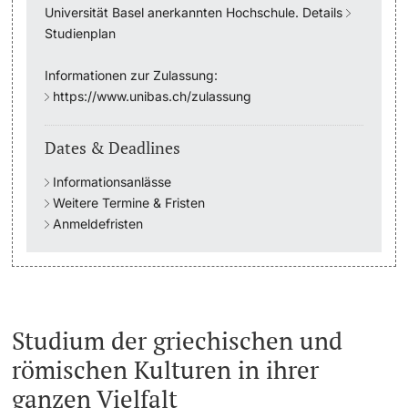
Universität Basel anerkannten Hochschule. Details
Studienplan
Academic Advice
Informationen zur Zulassung:
Student Advice Center
https://www.unibas.ch/zulassung
Funding
Dates & Deadlines
Career Counseling
Informationsanlässe
Weitere Termine & Fristen
Social Services & Health Care
Anmeldefristen
Military & Civilian Service
Coordination Office for Refugees
Studium der griechischen und
Inclusive University
römischen Kulturen in ihrer
ganzen Vielfalt
Support Services Guide