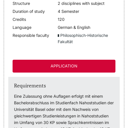
Structure
2 disciplines with subject
Lecturers
Duration of study
4 Semester
Dates
Credits
120
Documents & Verification
Language
German & English
Responsible faculty
Philosophisch-Historische
Welcome to the University of Basel
Fakultät
Further information
Mobility
APPLICATION
Campus Credits
Course Auditors
Requirements
Eine Zulassung ohne Auflagen erfolgt mit einem
Student Life
Bachelorabschluss im Studienfach Nahoststudien der
Universität Basel oder mit dem Nachweis von
Campus Stories
gleichwertigen Studienleistungen in Nahoststudien
im Umfang von 30 KP sowie Sprachkenntnissen im
Advice & Support