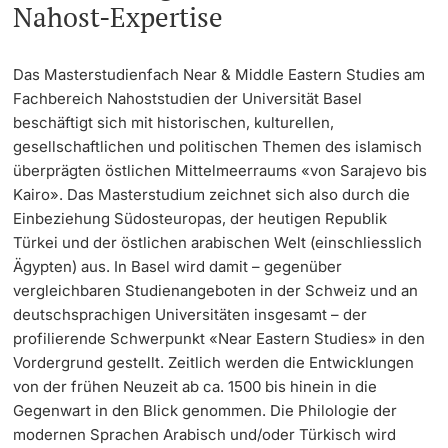
Nahost-Expertise
Learning & Teaching
Das Masterstudienfach Near & Middle Eastern Studies am
AI in learning and teaching
Fachbereich Nahoststudien der Universität Basel
beschäftigt sich mit historischen, kulturellen,
gesellschaftlichen und politischen Themen des islamisch
Digital learning
überprägten östlichen Mittelmeerraums «von Sarajevo bis
Kairo». Das Masterstudium zeichnet sich also durch die
Language Center
Einbeziehung Südosteuropas, der heutigen Republik
Türkei und der östlichen arabischen Welt (einschliesslich
Learning Spaces
Ägypten) aus. In Basel wird damit – gegenüber
vergleichbaren Studienangeboten in der Schweiz und an
University Library Basel
deutschsprachigen Universitäten insgesamt – der
profilierende Schwerpunkt «Near Eastern Studies» in den
Lernbörse
Vordergrund gestellt. Zeitlich werden die Entwicklungen
von der frühen Neuzeit ab ca. 1500 bis hinein in die
Gegenwart in den Blick genommen. Die Philologie der
modernen Sprachen Arabisch und/oder Türkisch wird