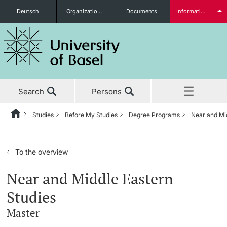
Deutsch
Organizational units
Documents
Information for...
Prospective Students
Search
Persons
Further information
Studies
Before My Studies
Degree Programs
Near and Mi
Home
Back
News & Events
Studies
Students
To the overview
Studies
Before My Studies
Near and Middle Eastern
Studies
Research
Degree Programs
Master
Further information
Teaching
Application & Admission