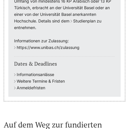
Umfang von mindestens 16 KP Arabisch oder 13 KP
Türkisch, erbracht an der Universität Basel oder an
Academic Advice
einer von der Universität Basel anerkannten
Hochschule. Details sind dem
Studienplan
zu
Student Advice Center
entnehmen.
Informationen zur Zulassung:
Funding
https://www.unibas.ch/zulassung
Career Counseling
Dates & Deadlines
Social Services & Health Care
Informationsanlässe
Weitere Termine & Fristen
Military & Civilian Service
Anmeldefristen
Coordination Office for Refugees
Inclusive University
Auf dem Weg zur fundierten
Support Services Guide